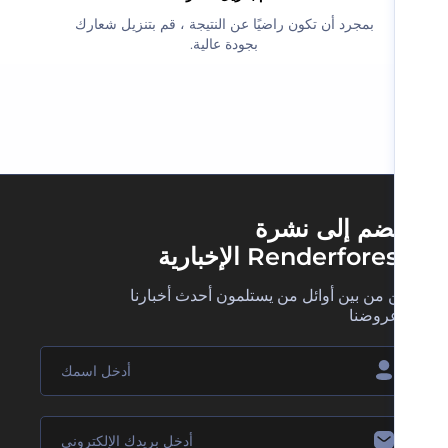
‫بمجرد أن تكون راضيًا عن النتيجة ، قم بتنزيل شعارك
بجودة عالية.‬
ضم إلى نشرة
Renderfore الإخبارية
 من بين أوائل من يستلمون أحدث أخبارنا
روضنا