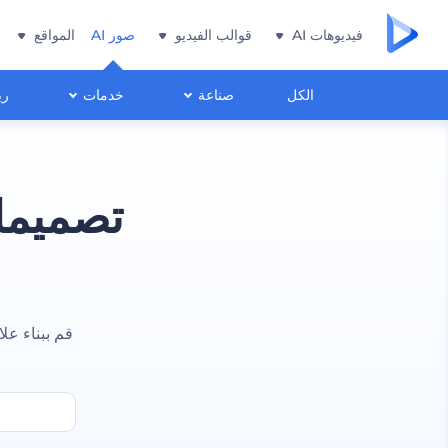
فيديوهات AI
قوالب الفيديو
صور AI
المواقع
الكل
صناعة
خدمات
ري
تصميما
قم ببناء ع