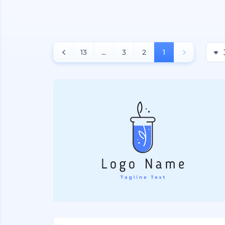
13
...
3
2
1