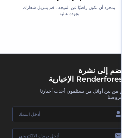
‫بمجرد أن تكون راضيًا عن النتيجة ، قم بتنزيل شعارك
بجودة عالية.‬
ضم إلى نشرة
Renderfore الإخبارية
 من بين أوائل من يستلمون أحدث أخبارنا
روضنا