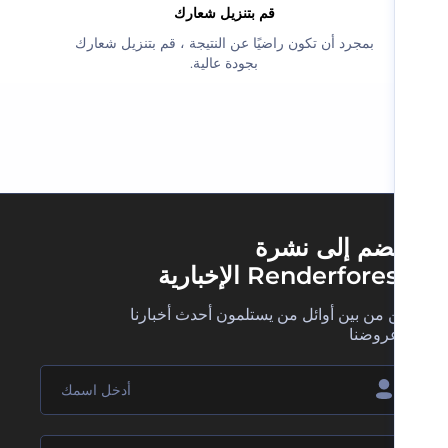
‫قم بتنزيل شعارك‬
‫بمجرد أن تكون راضيًا عن النتيجة ، قم بتنزيل شعارك
بجودة عالية.‬
ضم إلى نشرة
Renderfore الإخبارية
 من بين أوائل من يستلمون أحدث أخبارنا
روضنا