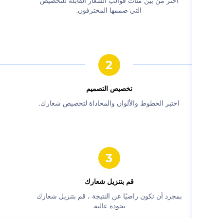
‫اختر من بين مئات قوالب الشعار القابلة للتخصيص
التي صممها المحترفون.‬
‫تخصيص التصميم‬
‫اختبر الخطوط والألوان والمحاذاة لتخصيص شعارك.‬
‫قم بتنزيل شعارك‬
‫بمجرد أن تكون راضيًا عن النتيجة ، قم بتنزيل شعارك
بجودة عالية.‬