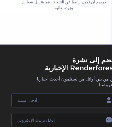
‫بمجرد أن تكون راضيًا عن النتيجة ، قم بتنزيل شعارك
بجودة عالية.‬
ضم إلى نشرة
Renderfore الإخبارية
 من بين أوائل من يستلمون أحدث أخبارنا
روضنا