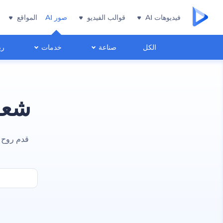
فيديوهات AI
قوالب الفيديو
صور AI
المواقع
الكل
صناعة
خدمات
ري
شعار
قدم روح ش