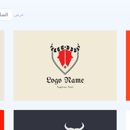
عرض
الشا