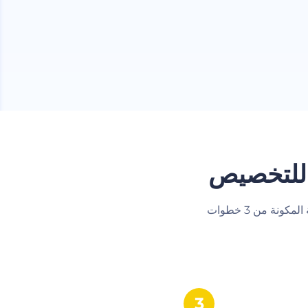
 للتخصيص
‫إنشاء الشعار اصبح سريع وممتع باستخدام صانع الشعار عبر الإنترنت. اتبع هذه العملية البسيطة المكونة من 3 خطوات