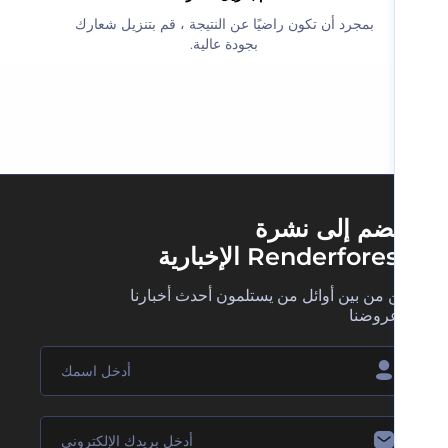
‫بمجرد أن تكون راضيًا عن النتيجة ، قم بتنزيل شعارك
بجودة عالية.‬
ضم إلى نشرة
Renderfore الإخبارية
 من بين أوائل من يستلمون أحدث أخبارنا
روضنا