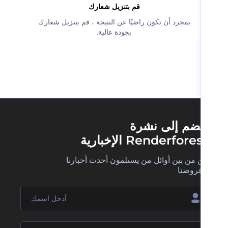
‫قم بتنزيل شعارك‬
‫بمجرد أن تكون راضيًا عن النتيجة ، قم بتنزيل شعارك
بجودة عالية.‬
ضم إلى نشرة
Renderfore الإخبارية
 من بين أوائل من يستلمون أحدث أخبارنا
روضنا