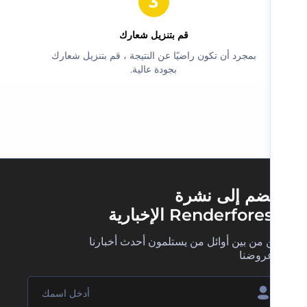
‫قم بتنزيل شعارك‬
‫بمجرد أن تكون راضيًا عن النتيجة ، قم بتنزيل شعارك
بجودة عالية.‬
ضم إلى نشرة
Renderfore الإخبارية
 من بين أوائل من يستلمون أحدث أخبارنا
روضنا