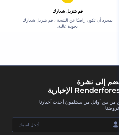
‫قم بتنزيل شعارك‬
‫بمجرد أن تكون راضيًا عن النتيجة ، قم بتنزيل شعارك
بجودة عالية.‬
ضم إلى نشرة
Renderfore الإخبارية
 من بين أوائل من يستلمون أحدث أخبارنا
روضنا