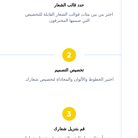
حدد قالب الشعار
‫اختر من بين مئات قوالب الشعار القابلة للتخصيص
التي صممها المحترفون.‬
‫تخصيص التصميم‬
‫اختبر الخطوط والألوان والمحاذاة لتخصيص شعارك.‬
‫قم بتنزيل شعارك‬
‫بمجرد أن تكون راضيًا عن النتيجة ، قم بتنزيل شعارك