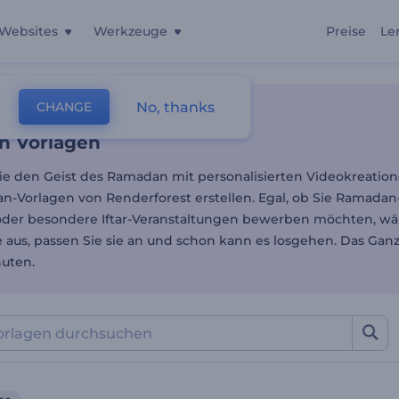
Websites
Werkzeuge
Preise
Le
 Vorlagen
No, thanks
CHANGE
lagen
Urlaubsvideos
Ramadan
 Vorlagen
e den Geist des Ramadan mit personalisierten Videokreatione
-Vorlagen von Renderforest erstellen. Egal, ob Sie Ramada
oder besondere Iftar-Veranstaltungen bewerben möchten, wäh
e aus, passen Sie sie an und schon kann es losgehen. Das Gan
nuten.