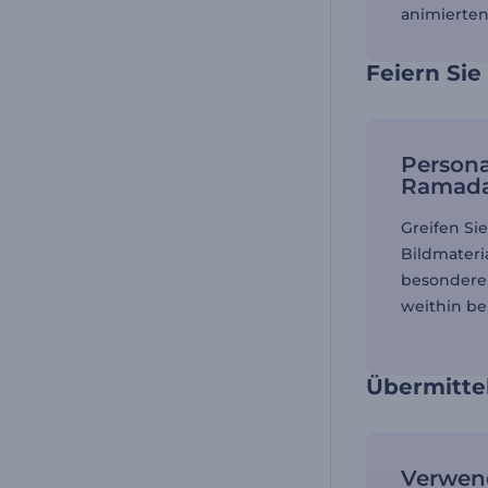
animierten
Feiern Si
Persona
Ramada
Greifen Sie
Bildmateria
besondere 
weithin b
Übermittel
Verwen