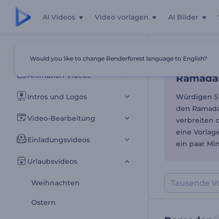
AI Videos
Video vorlagen
AI Bilder
Ramadan
Alle Vorlagen
Would you like to change Renderforest language to English?
Startseite
Vor
Animation Videos
Ramadan
Intros und Logos
Würdigen Si
den Ramadan
Video-Bearbeitung
verbreiten 
eine Vorlag
Einladungsvideos
ein paar Mi
Urlaubsvideos
Weihnachten
Ostern