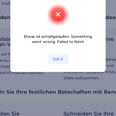
 Grüßen.
e den Ramadan mit einem Animationsvideo
Etwas ist schiefgelaufen. Something
lisieren Sie Ihre
Verstärken Sie Ihre
went wrong. Failed to fetch
n-Videos
Inhalte mit
Videoeffekten
 auf Millionen von
Got it
Fügen Sie sanfte Übergäng
l zu und erstellen Sie
festliche Animationen und
Festtagsvideos, die Sie
kinetische Typografie hinzu
ekannt machen können.
Video aufzuwerten.
n Sie Ihre festlichen Botschaften mit Ren
den Sie
Schneiden Sie Ihre