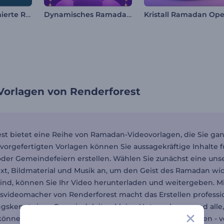
Ramadan Animierte Reels
Dynamisches Ramadan Intro
orlagen von Renderforest
st bietet eine Reihe von Ramadan-Videovorlagen, die Sie g
 vorgefertigten Vorlagen können Sie aussagekräftige Inhalte 
er Gemeindefeiern erstellen. Wählen Sie zunächst eine unser
xt, Bildmaterial und Musik an, um den Geist des Ramadan wi
sind, können Sie Ihr Video herunterladen und weitergeben. 
videomacher von Renderforest macht das Erstellen professio
gskenntnisse. Gemeindeleiter, kleine Unternehmen und all
önnen diese Vorlagen verwenden, um Inhalte zu erstellen - vo