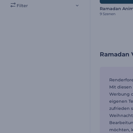
Filter
9 Szenen
Ramadan V
Renderfore
Mit diesen
Werbung od
eigenen Te
zufrieden 
Weihnachts
Bearbeitun
möchten, k