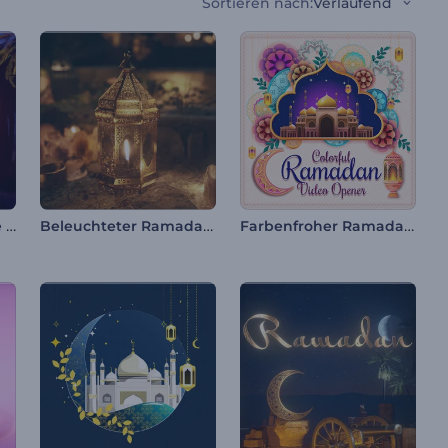
Sortieren nach
:
Verlaufend
Ramadan's funkelnde Nachteinführung
Beleuchteter Ramadan-Video-Opener
Farbenfroher Ramadan-Video-Opener