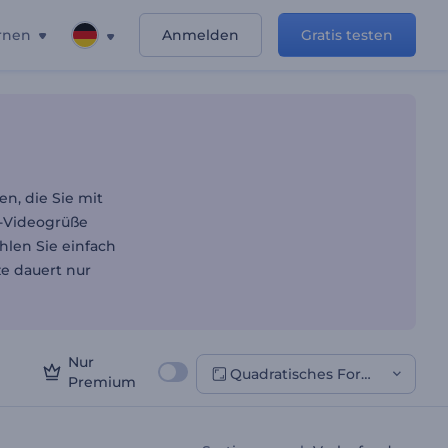
rnen
Anmelden
Gratis testen
n, die Sie mit
n-Videogrüße
len Sie einfach
ze dauert nur
Nur
Quadratisches Format
Premium