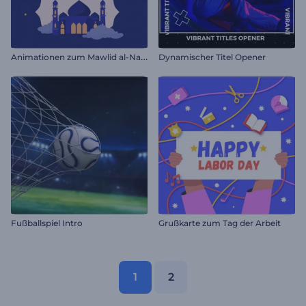
A
nimationen zum Mawlid al-Nabi
Dynamischer Titel Opener
Fußballspiel Intro
Grußkarte zum Tag der Arbeit
1
2