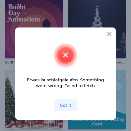
M
agischer wirbelnder Weihnachtsbaum
Bodhi-Tag Animationen
Etwas ist schiefgelaufen. Something
went wrong. Failed to fetch
Got it