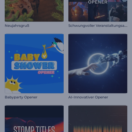
S
chwungvoller Veranstaltungsauftakt
Neujahrsgruß
Babyparty Opener
AI-Innovativer Opener