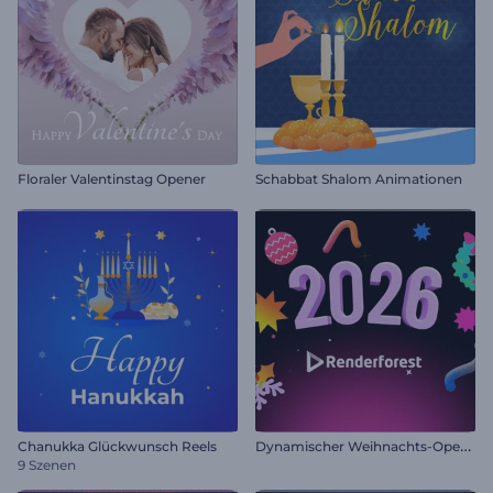
Floraler Valentinstag Opener
Schabbat Shalom Animationen
D
ynamischer Weihnachts-Opener
Chanukka Glückwunsch Reels
9 Szenen