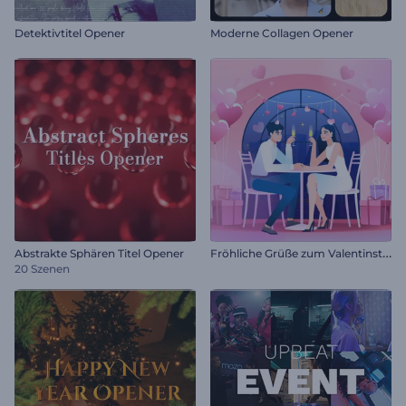
Detektivtitel Opener
Moderne Collagen Opener
F
röhliche Grüße zum Valentinstag
Abstrakte Sphären Titel Opener
20 Szenen