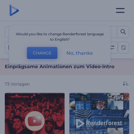
Einprägsame Animationen
Would you like to change Renderforest language
to English?
Intro Animationen
No, thanks
CHANGE
Einprägsame Animationen zum Video-Intro
73
Vorlagen