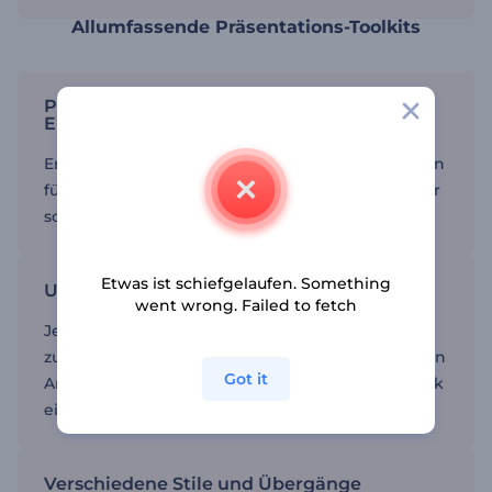
Allumfassende Präsentations-Toolkits
Präsentationen für verschiedene
Einstellungen einbinden
Erstellen Sie aussagekräftige Videopräsentationen
für Firmenmeetings, Social Media Marketing oder
sogar Video-Kanäle
Etwas ist schiefgelaufen. Something
Umfassende Szenensammlungen
went wrong. Failed to fetch
Jede Vorlage wird mit einer Vielzahl von Szenen
zur Auswahl gestellt. Suchen Sie die gewünschten
Got it
Artikel und fügen Sie sie mit einem einzigen Klick
ein.
Verschiedene Stile und Übergänge