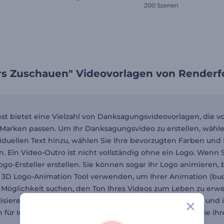
200 Szenen
rs Zuschauen" Videovorlagen von Renderf
st bietet eine Vielzahl von Danksagungsvideovorlagen, die v
 Marken passen. Um Ihr Danksagungsvideo zu erstellen, wählen
viduellen Text hinzu, wählen Sie Ihre bevorzugten Farben und
n. Ein Video-Outro ist nicht vollständig ohne ein Logo. Wenn
go-Ersteller erstellen. Sie können sogar Ihr Logo animieren,
 3D Logo-Animation Tool verwenden, um Ihrer Animation (bu
 Möglichkeit suchen, den Ton Ihres Videos zum Leben zu erw
isierer. Sobald das Video fertig ist, laden Sie es herunter und
h für Inhaltsersteller, YouTuber, Unternehmen und alle, die ih