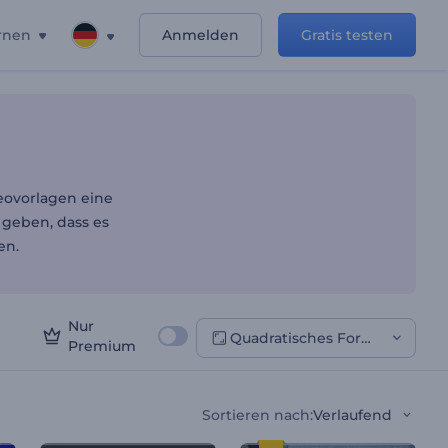
rnen
Anmelden
Gratis testen
agen
eovorlagen eine
 geben, dass es
en.
Nur
Quadratisches Format
Premium
Sortieren nach
:
Verlaufend