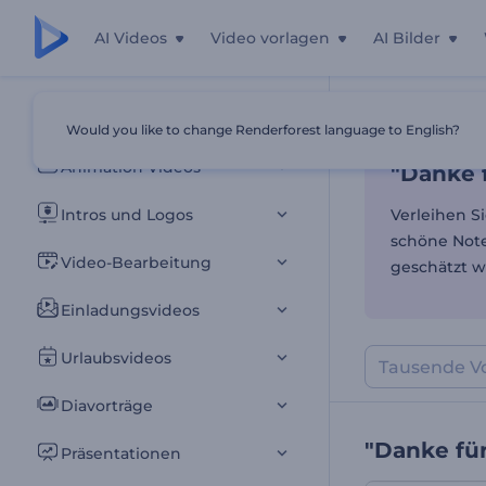
AI Videos
Video vorlagen
AI Bilder
"Danke 
Alle Vorlagen
Would you like to change Renderforest language to English?
Startseite
Vor
Animation Videos
"Danke 
Intros und Logos
Verleihen S
schöne Note
Video-Bearbeitung
geschätzt w
Einladungsvideos
Urlaubsvideos
Diavorträge
"Danke fü
Präsentationen