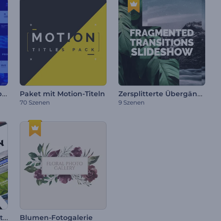
Modernes Typografiepaket
Zersplitterte Übergänge Diashow
Paket mit Motion-Titeln
70 Szenen
9 Szenen
Minimalistische Sozialtypografie
Blumen-Fotogalerie