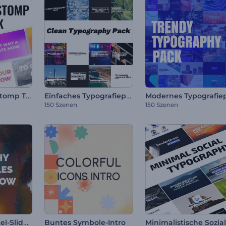
Dynamischer Stomp Titelpaket
Einfaches Typografiepaket
150 Szenen
150 Szenen
Spritzige Partikel-Slideshow
Buntes Symbole-Intro