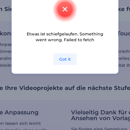
n Sie Ihre Videoenden mit einem "Danke 
konsistenz
Professioneller Tou
Etwas ist schiefgelaufen. Something
went wrong. Failed to fetch
Anpassung Ihrer
Das Hinzufügen eines
önnen Sie sicherstellen,
Danksagungsvideos verleih
anding in allen Videos
Inhalten ein professionelles
Got it
bleibt.
und sorgt für die Loyalität I
Publikums.
e Ihre Videoprojekte auf die nächste Stuf
he Anpassung
Vielseitig Dank für
Ansehen von Vorla
n lassen sich leicht
Sie finden eine Sammlung