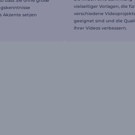
so dass Sie ohne große
vielseitiger Vorlagen, die fü
ngskenntnisse
verschiedene Videoprojekt
e Akzente setzen
geeignet sind und die Quali
Ihrer Videos verbessern.