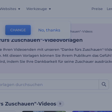
Websites
Werkzeuge
Preise
Le
fürs Zuschauen"-Videovorl
No, thanks
CHANGE
lagen
Video Werbevorlagen
"Danke Fürs Zuschauen"-Videos
fürs Zuschauen"-Videovorlagen
ie Ihren Videoenden mit unseren "Danke fürs Zuschauen"-Vid
. Mit diesen Vorlagen können Sie Ihrem Publikum das Gefühl
ird, indem Sie Ihre Dankbarkeit für seine Zuschauer ausdrück
rs Zuschauen"-Videos
9