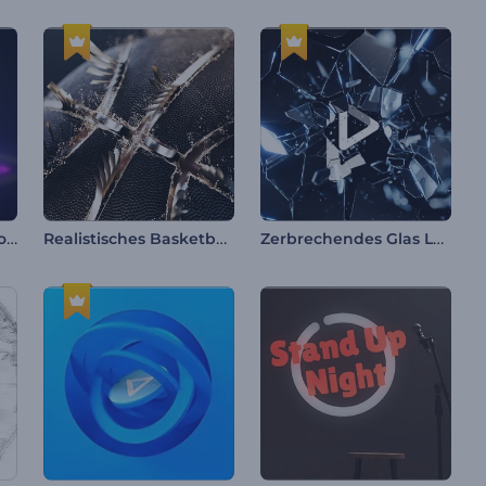
Buntes Hologramm-Logo-Reveal
Realistisches Basketball-Intro
Zerbrechendes Glas Logoanimation