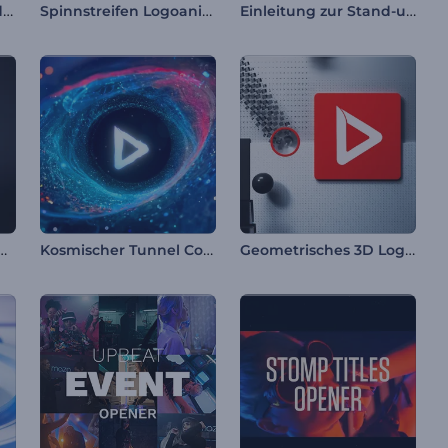
Online Marketing und SEO Werbung
Spinnstreifen Logoanimation
Einleitung zur Stand-up-Show
eröffentlichung Intro
Kosmischer Tunnel Countdown Intro
Geometrisches 3D Logo Reveal