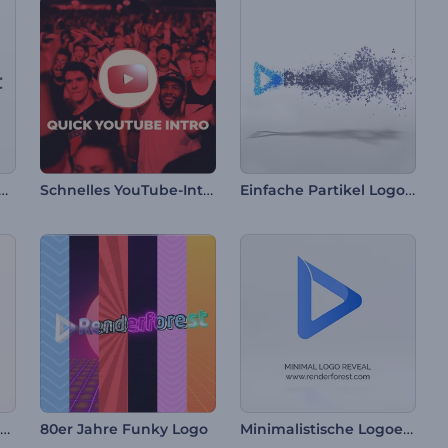
ntes Glanz Logoanimation
Schnelles YouTube-Intro
Einfache Partikel Logoanimation
Minimalistisches Geschäftslogo-Reveal
Minimalistische Logoenthüllung
80er Jahre Funky Logo