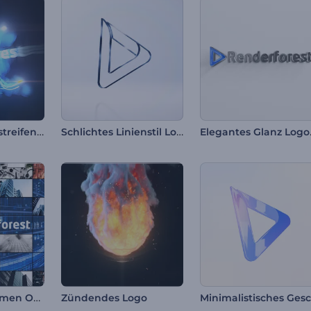
Schneller Lichtstreifen-Logo
Schlichtes Linienstil Logo
Elega
Kinetische Rahmen Opener
Zündendes Logo