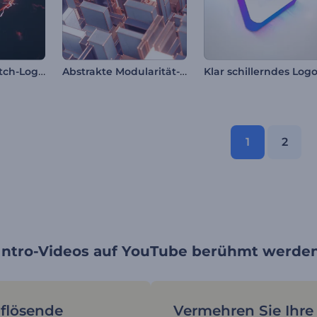
Elektrischer Glitch-Logo-Reveal
Abstrakte Modularität-Logo
Klar schillerndes Log
1
2
n Intro-Videos auf YouTube berühmt werde
flösende
Vermehren Sie Ihre