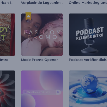
Dynamisches Urban Intro
Verpixelnde Logoanimation
Podcast V
Intro
Mode Promo Opener