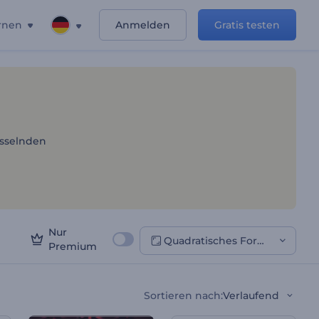
rnen
Anmelden
Gratis testen
enen
esselnden
Nur
Quadratisches Format
Premium
Sortieren nach
:
Verlaufend