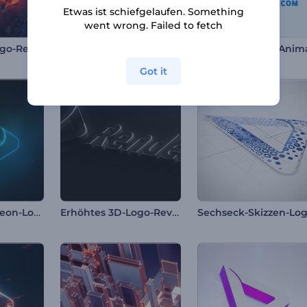
Etwas ist schiefgelaufen. Something
went wrong. Failed to fetch
Feuerwirbel-Logo-Reveal
Epische Sphäreneruption Logo
Got it
Leuchtendes Neon-Logo
Erhöhtes 3D-Logo-Reveal
Sechseck-Skizzen-Lo