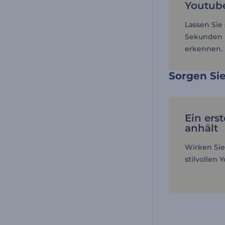
Youtube
Lassen Sie
Sekunden I
erkennen.
Sorgen Sie
Ein ers
anhält
Wirken Sie
stilvollen