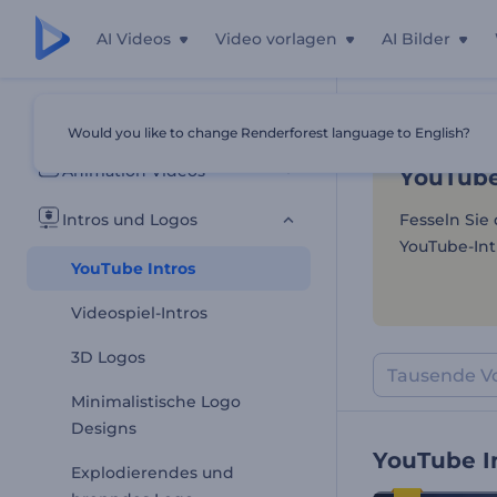
AI Videos
Video vorlagen
AI Bilder
YouTube
Alle Vorlagen
Would you like to change Renderforest language to English?
Startseite
Vor
Animation Videos
YouTube
Intros und Logos
Fesseln Sie
YouTube-Intr
YouTube Intros
Videospiel-Intros
3D Logos
Minimalistische Logo
Designs
YouTube I
Explodierendes und