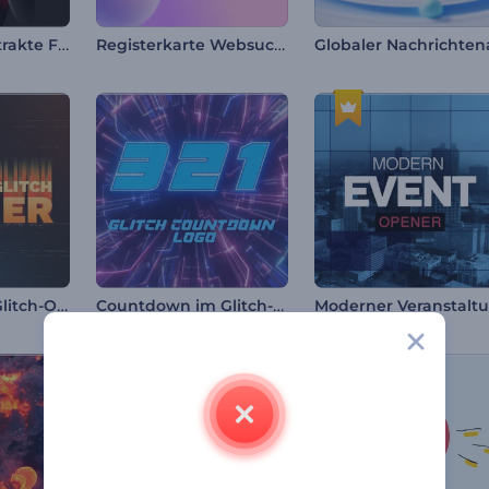
Wirbelnde abstrakte Formen Intro
Registerkarte Websuche Intro
Nostalgischer Glitch-Opener
Countdown im Glitch-Stil Logo