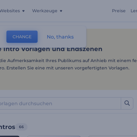
Websites
Werkzeuge
Preise
Le
 Intro Vorlagen und Endsz
No, thanks
CHANGE
lagen
Intros Und Logos
YouTube Intros
 Intro Vorlagen und Endszenen
 die Aufmerksamkeit Ihres Publikums auf Anhieb mit einem f
o. Erstellen Sie eine mit unseren vorgefertigten Vorlagen.
ntros
66