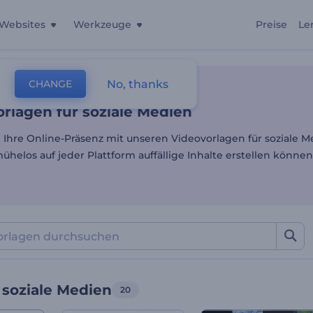
Websites
Werkzeuge
Preise
Le
rlagen für soziale Medien
No, thanks
CHANGE
lagen
Videos Für Soziale Medien
rlagen für soziale Medien
e Ihre Online-Präsenz mit unseren Videovorlagen für soziale M
helos auf jeder Plattform auffällige Inhalte erstellen können
 soziale Medien
20