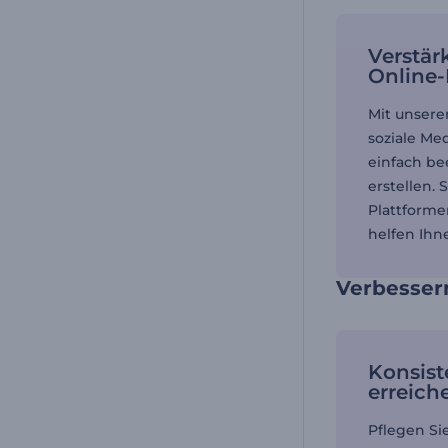
Verstär
Online-
Mit unsere
soziale Me
einfach b
erstellen. 
Plattforme
helfen Ihn
Verbessern
Konsist
erreich
Pflegen Si