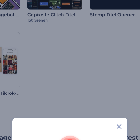
Black Friday Angebot Reels
Gepixelte Glitch-Titel Paket
Stomp Titel Opener
150 Szenen
Förderung des TikTok-Profils
agen für soziale Medien von Renderforest