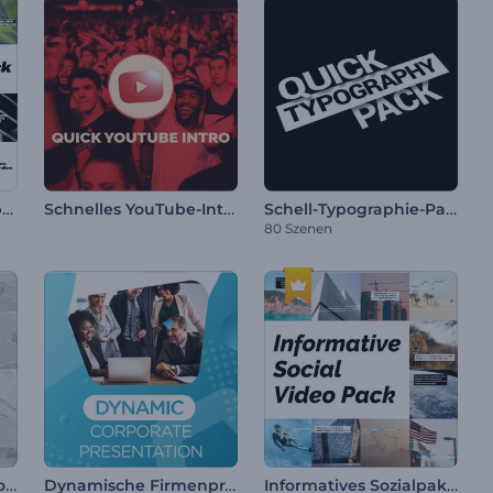
Einfaches Typografiepaket
Schnelles YouTube-Intro
Schell-Typographie-Paket
80 Szenen
Soziale Medien Symbole-Intro
Dynamische Firmenpräsentation
Informatives Sozialpaket