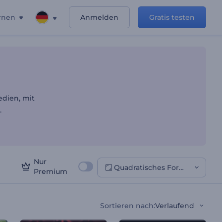
rnen
Anmelden
Gratis testen
edien, mit
.
Nur
Quadratisches Format
Premium
Sortieren nach
:
Verlaufend