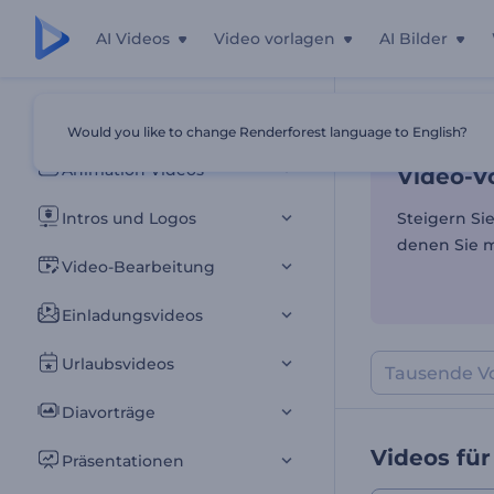
AI Videos
Video vorlagen
AI Bilder
Video-Vo
Alle Vorlagen
Would you like to change Renderforest language to English?
Startseite
Vor
Animation Videos
Video-Vo
Intros und Logos
Steigern Si
denen Sie mü
Video-Bearbeitung
Einladungsvideos
Urlaubsvideos
Diavorträge
Videos für
Präsentationen