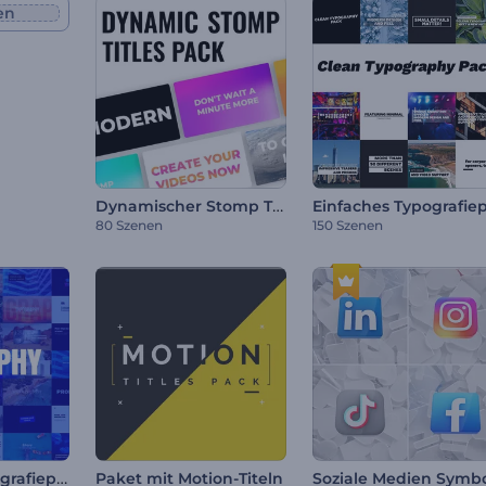
en
Dynamischer Stomp Titelpaket
80 Szenen
150 Szenen
Modernes Typografiepaket
Paket mit Motion-Titeln