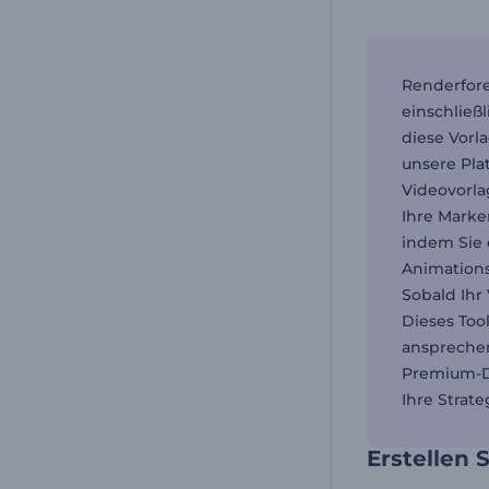
Renderfore
einschließ
diese Vorl
unsere Pla
Videovorla
Ihre Marke
indem Sie 
Animations
Sobald Ihr 
Dieses Too
ansprechen
Premium-De
Ihre Strat
Erstellen 