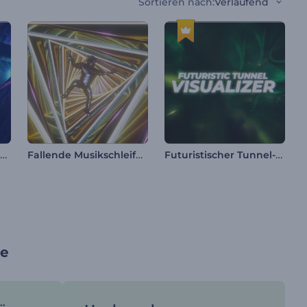
Sortieren nach
:
Verlaufend
Leuchttunnel Tunnel-Visualisierer
Fallende Musikschleife Visualisierer
Futuristischer Tunnel-Visualisierer
se