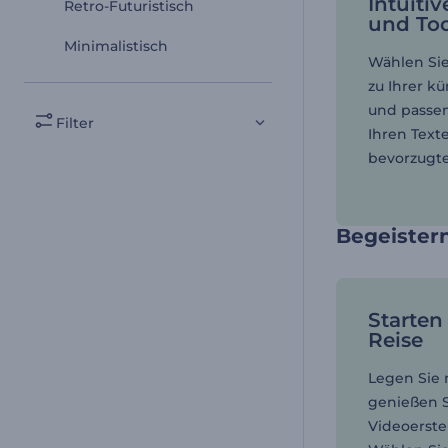
Intuitiv
Retro-Futuristisch
und Too
Minimalistisch
Wählen Sie
zu Ihrer kü
und passen
Filter
Ihren Text
bevorzugten
Begeistern
Starten 
Reise
Legen Sie 
genießen S
Videoerste