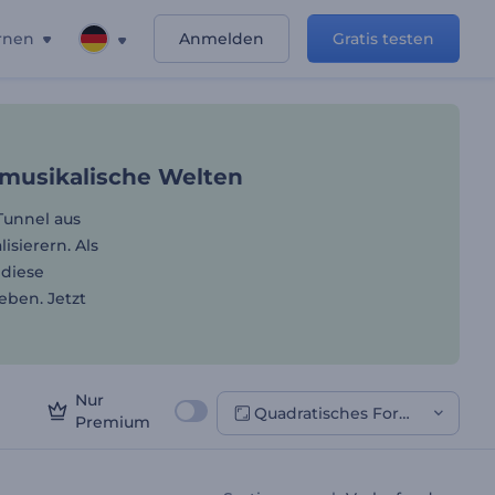
rnen
Anmelden
Gratis testen
unden Sie neue musikalisc
 musikalische Welten
Tunnel aus
sierern. Als
 diese
eben. Jetzt
Nur
Quadratisches Format
Premium