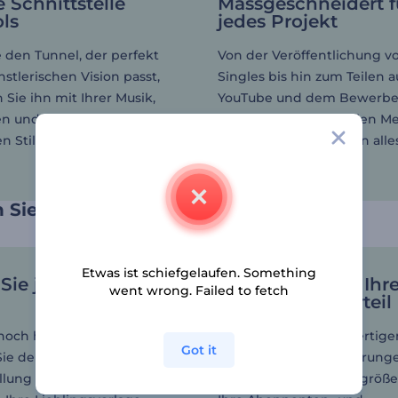
e Schnittstelle
Massgeschneidert f
ls
jedes Projekt
 den Tunnel, der perfekt
Von der Veröffentlichung v
nstlerischen Vision passt,
Singles bis hin zum Teilen a
 Sie ihn mit Ihrer Musik,
YouTube und dem Bewerbe
en und Ihrem
Plattformen der sozialen Me
 Stil an.
unsere Vorlagen bieten alle
Sie brauchen.
 Sie Musikliebhaber weltweit
Etwas ist schiefgelaufen. Something
Sie jetzt Ihre
Verschaffen Sie Ih
went wrong. Failed to fetch
Kanal einen Vorteil
noch heute los und
Teilen Sie Ihre hochwertige
Got it
ie den Prozess der
Tunnel-Loop-Visualisierung
llung wie nie zuvor.
Musikkanälen und vergröße