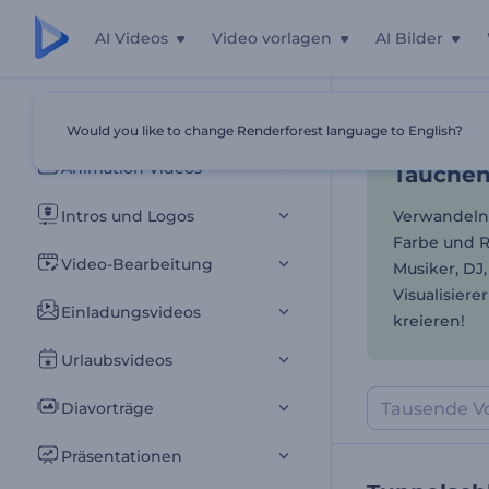
AI Videos
Video vorlagen
AI Bilder
Tauchen 
Alle Vorlagen
Would you like to change Renderforest language to English?
Startseite
Vor
Animation Videos
Tauchen
Intros und Logos
Verwandeln 
Farbe und R
Video-Bearbeitung
Musiker, DJ,
Visualisiere
Einladungsvideos
kreieren!
Urlaubsvideos
Diavorträge
Präsentationen