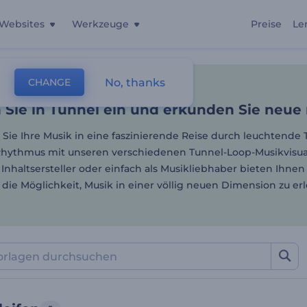
Websites
Werkzeuge
Preise
Le
Sie in Tunnel ein und erk
No, thanks
CHANGE
lagen
Musikvisualisierungen
Tunnelschleifen
 Sie in Tunnel ein und erkunden Sie neue
Sie Ihre Musik in eine faszinierende Reise durch leuchtende 
hythmus mit unseren verschiedenen Tunnel-Loop-Musikvisuali
 Inhaltsersteller oder einfach als Musikliebhaber bieten Ihnen
r die Möglichkeit, Musik in einer völlig neuen Dimension zu erl