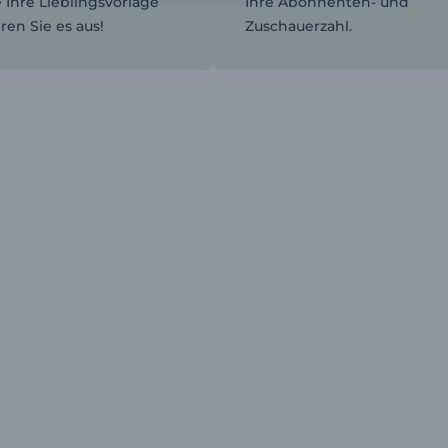
 Ihre Lieblingsvorlage
Ihre Abonnenten- und
ren Sie es aus!
Zuschauerzahl.