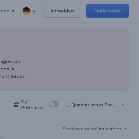
rnen
Anmelden
Gratis testen
rlagen von
ionelle
ment fördern.
Nur
Quadratisches Format
Premium
Sortieren nach
:
Verlaufend