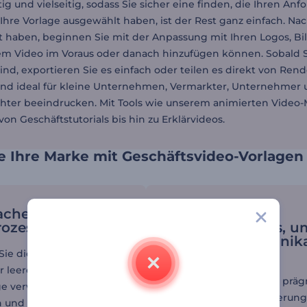
ltig und vielseitig, sodass Sie sicher eine finden, die Ihren An
 Ihre Vorlage ausgewählt haben, ist der Rest ganz einfach. 
 haben, beginnen Sie mit der Anpassung mit Ihren Logos, Bild
rem Video im Voraus oder danach hinzufügen können. Sobald
ind, exportieren Sie es einfach oder teilen es direkt von Rend
ind ideal für kleine Unternehmen, Vermarkter, Unternehmer un
hter beeindrucken. Mit Tools wie unserem animierten Video-
von Geschäftstutorials bis hin zu Erklärvideos.
e Ihre Marke mit Geschäftsvideo-Vorlagen
achen Sie Ihren
Nutzen Sie
rozess
Geschäftsvideos, u
interne Kommunika
zu verbessern
Sie die Zeit und den
r leeren Seite, indem Sie
Erstellen Sie klare und prä
ge verwenden, die zu
Anleitungen, Aktualisierun
on und Ihrem Branding