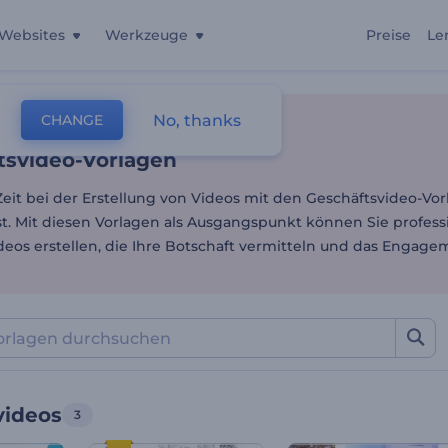
Websites
Werkzeuge
Preise
Le
tsvideo-Vorlagen
No, thanks
CHANGE
lagen
Video-Bearbeitung
Geschäftsvideos
tsvideo-Vorlagen
Zeit bei der Erstellung von Videos mit den Geschäftsvideo-Vo
t. Mit diesen Vorlagen als Ausgangspunkt können Sie profess
deos erstellen, die Ihre Botschaft vermitteln und das Engage
videos
3