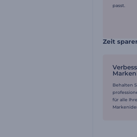
passt.
Zeit spar
Verbess
Marken
Behalten S
profession
für alle Ih
Markeniden