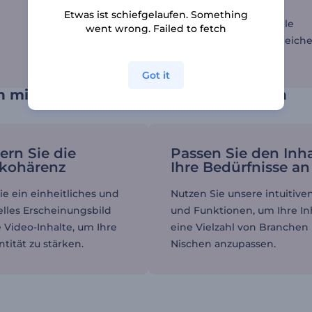
Ankündigungen, um
Etwas ist schiefgelaufen. Something
sicherzustellen, dass alle
went wrong. Failed to fetch
Beteiligten auf dem gleich
sind.
Got it
en mit Video-Vorlagen für Unternehmen
ern Sie die
Passen Sie den Inha
kohärenz
Ihre Bedürfnisse an
ie ein einheitliches und
Nutzen Sie unsere intuitiven
elles Erscheinungsbild
und Funktionen, um Ihre In
re Video-Inhalte, um Ihre
eine Vielzahl von Branchen
tität zu stärken.
Nischen anzupassen.