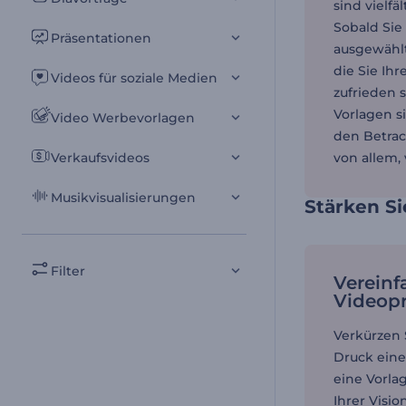
sind vielfä
Sobald Sie
Präsentationen
ausgewählt
die Sie Ih
Videos für soziale Medien
zufrieden s
Vorlagen s
Video Werbevorlagen
den Betrac
Verkaufsvideos
von allem, 
Musikvisualisierungen
Stärken Si
Filter
Vereinf
Videop
Verkürzen 
Druck eine
eine Vorla
Ihrer Visi