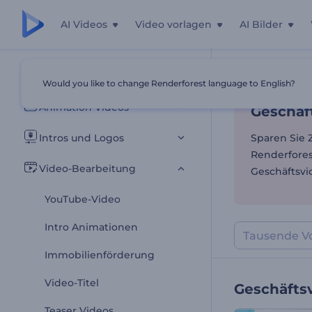
AI Videos
Video vorlagen
AI Bilder
Geschäf
Alle Vorlagen
Would you like to change Renderforest language to English?
Startseite
Vor
Animation Videos
Geschäf
Intros und Logos
Sparen Sie 
Renderfores
Video-Bearbeitung
Geschäftsvi
YouTube-Video
Intro Animationen
Immobilienförderung
Video-Titel
Geschäfts
Teaser Videos