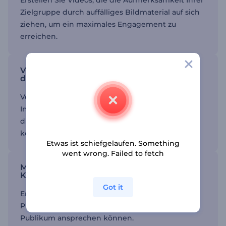
Erstellen Sie Videos, die die Aufmerksamkeit Ihrer
Zielgruppe durch auffälliges Bildmaterial auf sich
ziehen, um ein maximales Engagement zu
erreichen.
Vermitteln Sie Ihre Botschaft klar und
deutlich
Verwenden Sie einfache und übersichtliche
Inhalte, um sicherzustellen, dass Ihre Betrachter
die von Ihnen vermittelte Botschaft verstehen
können.
Etwas ist schiefgelaufen. Something
went wrong. Failed to fetch
Maximieren Sie Ihre Reichweite über alle
Kanäle
Got it
Erstellen Sie Videos, die sich leicht auf mehreren
Plattformen teilen lassen, damit Sie ein größeres
Publikum ansprechen können.