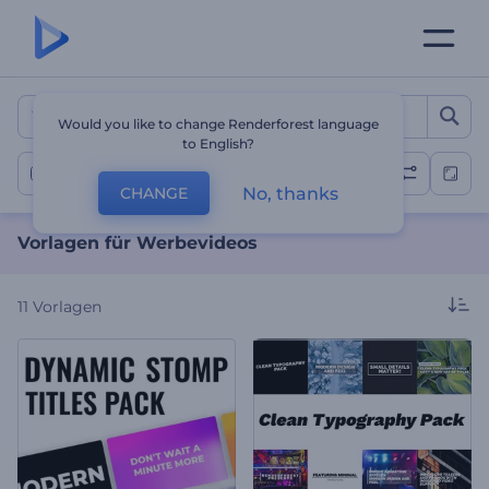
Vorlagen für Werbevideos
Would you like to change Renderforest language
to English?
Werbevideos
No, thanks
CHANGE
Vorlagen für Werbevideos
11
Vorlagen