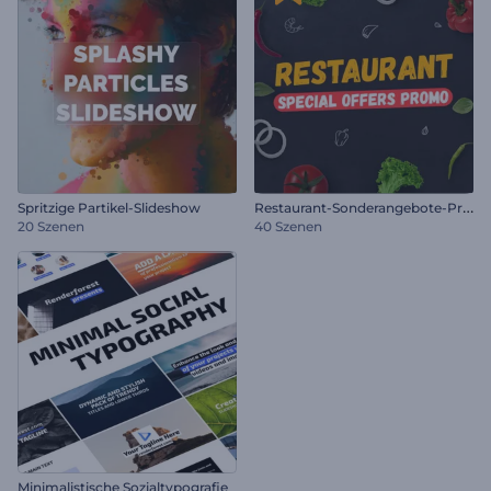
R
estaurant-Sonderangebote-Promo
Spritzige Partikel-Slideshow
20 Szenen
40 Szenen
Minimalistische Sozialtypografie