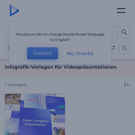
Infografik-Vorlagen für V
Would you like to change Renderforest language
to English?
Infografik Videos
No, thanks
CHANGE
Infografik-Vorlagen für Videopräsentationen
1
Vorlagen