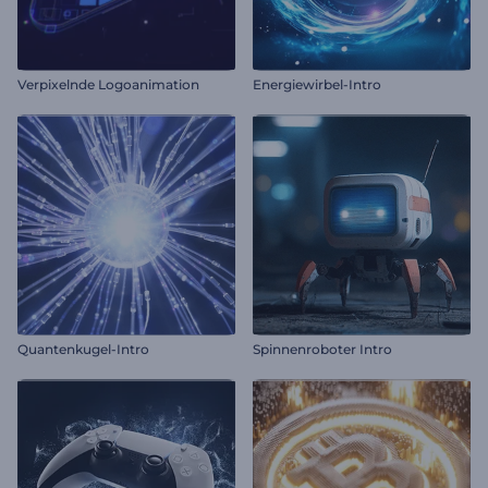
Verpixelnde Logoanimation
Energiewirbel-Intro
Quantenkugel-Intro
Spinnenroboter Intro