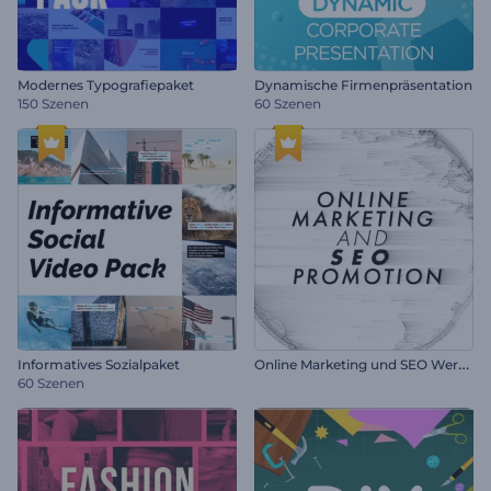
Modernes Typografiepaket
Dynamische Firmenpräsentation
150 Szenen
60 Szenen
O
nline Marketing und SEO Werbung
Informatives Sozialpaket
60 Szenen