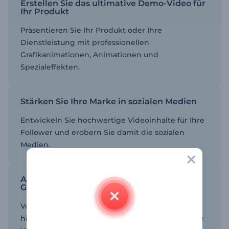
Erstellen Sie das ultimative Demo-Video für
Ihr Produkt
Präsentieren Sie Ihr Produkt oder Ihre
Dienstleistung mit professionellen
Grafikanimationen, Animationen und
Spezialeffekten.
Stärken Sie Ihre Marke in sozialen Medien
Entwickeln Sie hochwertige Videoinhalte für Ihre
Follower und erobern Sie damit die sozialen
Medien.
Animierte Vorlagen für alle
Geschäftsbereiche
Von Gesundheitswesen und Landwirtschaft bis
hin zu Wirtschaft und Marketing - wir haben eine