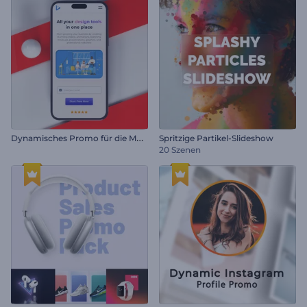
D
ynamisches Promo für die Mobile App
Spritzige Partikel-Slideshow
20 Szenen