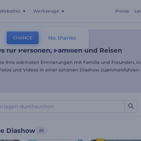
Websites
Werkzeuge
Preise
Le
 für Personen, Familien u
No, thanks
CHANGE
lagen
Diavorträge
Persönliche Diashow
s für Personen, Familien und Reisen
e Ihre wärmsten Erinnerungen mit Familie und Freunden, i
Fotos und Videos in einer schönen Diashow zuammenführen.
he Diashow
20