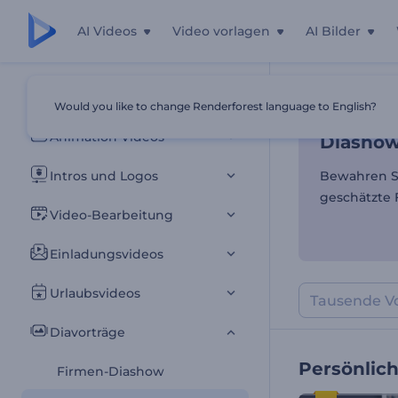
AI Videos
Video vorlagen
AI Bilder
Diashows
Alle Vorlagen
Would you like to change Renderforest language to English?
Startseite
Vor
Animation Videos
Diashow
Intros und Logos
Bewahren Si
geschätzte 
Video-Bearbeitung
Einladungsvideos
Urlaubsvideos
Diavorträge
Persönlic
Firmen-Diashow