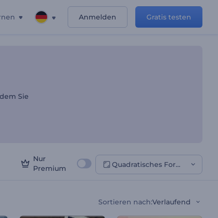
rnen
Anmelden
Gratis testen
nd Reisen
ndem Sie
Nur
Quadratisches Format
Premium
Sortieren nach
:
Verlaufend