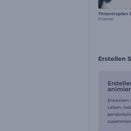
Tintentropfen
9 Szenen
Erstellen 
Erstelle
animie
Erwecken S
Leben, ind
persönlic
zusammens