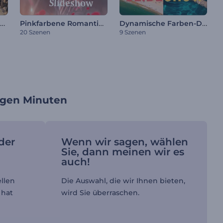
Minimalistische Diashow Träumer
Pinkfarbene Romantik-Diashow
Dynamische Farben-Diashow
20 Szenen
9 Szenen
nigen Minuten
der
Wenn wir sagen, wählen
Sie, dann meinen wir es
auch!
llen
Die Auswahl, die wir Ihnen bieten,
 hat
wird Sie überraschen.