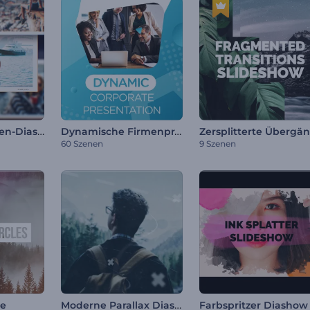
Polaroid-Rahmen-Diashow
Dynamische Firmenpräsentation
60 Szenen
9 Szenen
Moderne Parallax Diashow
se
Farbspritzer Diashow