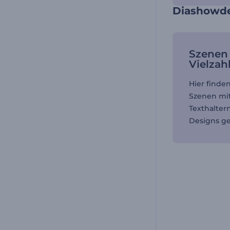
Diashowde
Szenen 
Vielzah
Hier finde
Szenen mit
Texthalter
Designs ges