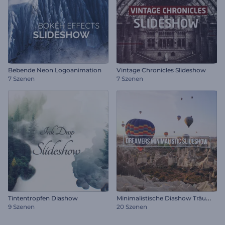
Bebende Neon Logoanimation
Vintage Chronicles Slideshow
7 Szenen
7 Szenen
M
inimalistische Diashow Träumer
Tintentropfen Diashow
9 Szenen
20 Szenen