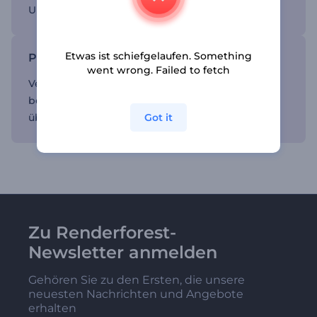
Unternehmens.
Etwas ist schiefgelaufen. Something
Professionell gestaltete Diashows
went wrong. Failed to fetch
Verleihen Sie Ihren Präsentationen ein
besonderes Erscheinungsbild und ein
Got it
überzeugendes Design.
Zu Renderforest-
Newsletter anmelden
Gehören Sie zu den Ersten, die unsere
neuesten Nachrichten und Angebote
erhalten