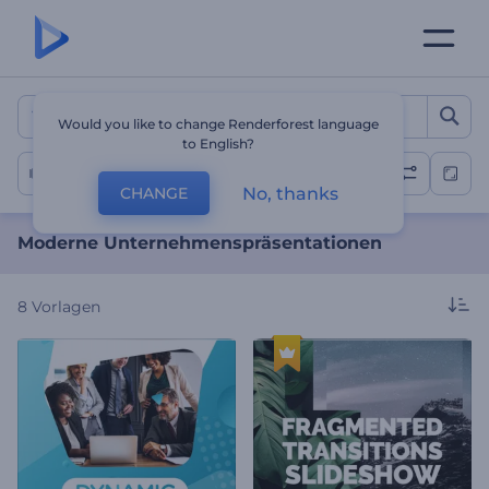
Moderne Unternehmenspr
Would you like to change Renderforest language
to English?
Firmen-Diashow
No, thanks
CHANGE
Moderne Unternehmenspräsentationen
8
Vorlagen