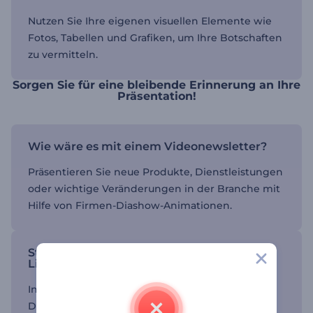
Nutzen Sie Ihre eigenen visuellen Elemente wie
Fotos, Tabellen und Grafiken, um Ihre Botschaften
zu vermitteln.
Sorgen Sie für eine bleibende Erinnerung an Ihre
Präsentation!
Wie wäre es mit einem Videonewsletter?
Präsentieren Sie neue Produkte, Dienstleistungen
oder wichtige Veränderungen in der Branche mit
Hilfe von Firmen-Diashow-Animationen.
Stellen Sie Ihr Unternehmen im besten
Licht dar
Informieren Sie mit interaktiven animierten
Diashows über die Missionen und Werte Ihres