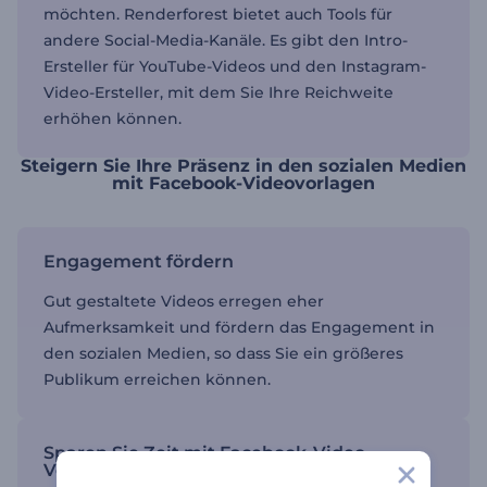
möchten. Renderforest bietet auch Tools für
andere Social-Media-Kanäle. Es gibt den Intro-
Ersteller für YouTube-Videos und den Instagram-
Video-Ersteller, mit dem Sie Ihre Reichweite
erhöhen können.
Steigern Sie Ihre Präsenz in den sozialen Medien
mit Facebook-Videovorlagen
Engagement fördern
Gut gestaltete Videos erregen eher
Aufmerksamkeit und fördern das Engagement in
den sozialen Medien, so dass Sie ein größeres
Publikum erreichen können.
Sparen Sie Zeit mit Facebook-Video-
Vorlagen