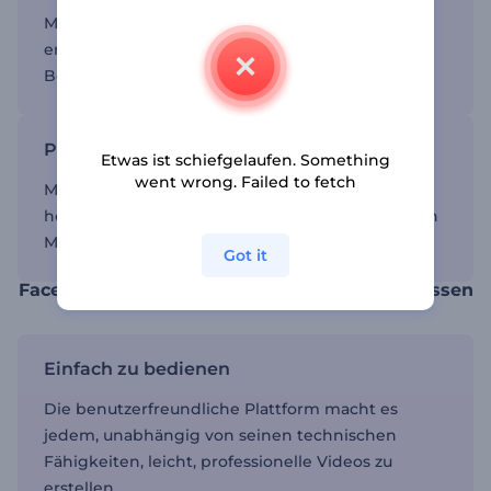
Mit einer Vorlage können Sie schnell Videos
erstellen, ohne Stunden für Design und
Bearbeitung aufwenden zu müssen.
Professionelle Inhalte erstellen
Etwas ist schiefgelaufen. Something
went wrong. Failed to fetch
Mit Vorlagen als Leinwand können Sie
hochwertige Inhalte erstellen, die in den sozialen
Medien auffallen.
Got it
Facebook-Videovorlagen an Ihre Marke anpassen
Einfach zu bedienen
Die benutzerfreundliche Plattform macht es
jedem, unabhängig von seinen technischen
Fähigkeiten, leicht, professionelle Videos zu
erstellen.