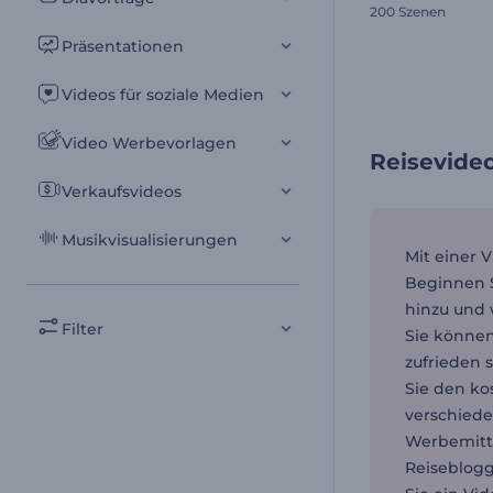
200 Szenen
Präsentationen
Videos für soziale Medien
Video Werbevorlagen
Reisevide
Verkaufsvideos
Musikvisualisierungen
Mit einer 
Beginnen S
hinzu und 
Filter
Sie können
zufrieden 
Sie den ko
verschiede
Werbemitte
Reiseblogg