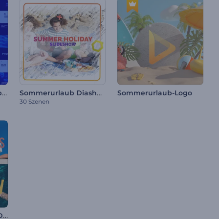
Modernes Typografiepaket
Sommerurlaub Diashow
Sommerurlaub-Logo
30 Szenen
Dynamische Farben-Diashow