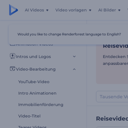
AI Videos
Video vorlagen
AI Bilder
Reisevi
Alle Vorlagen
Would you like to change Renderforest language to English?
Startseite
Vor
Animation Videos
Reisevi
Intros und Logos
Entdecken S
anpassbaren
Video-Bearbeitung
YouTube-Video
Intro Animationen
Immobilienförderung
Video-Titel
Reisevide
Teaser Videos