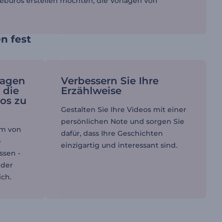
sebüros erstellen möchten, die Vorlagen von
n fest
lagen
Verbessern Sie Ihre
 die
Erzählweise
eos zu
Gestalten Sie Ihre Videos mit einer
persönlichen Note und sorgen Sie
rm von
dafür, dass Ihre Geschichten
e
einzigartig und interessant sind.
ssen -
 der
ich.