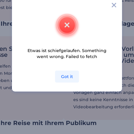
deo für eine persönliche Reise oder für die Werbung eines Rei
st bieten Ihnen die nötige Grundlage, um loszulegen.
 Ihre Erinnerungen mit Reisevideo-Vorlage
en Sie Ihre
Verwenden Sie Vor
Etwas ist schiefgelaufen. Something
sse
für Reisevideos, um
went wrong. Failed to fetch
Erstellung von Vid
vereinfachen.
elfen Ihnen, Ihre
en Momente
Got it
Dank der intuitiven Plattfo
ben und Ihre Videos
Renderforest lassen sich di
t und unvergesslich zu
Vorlagen ganz einfach anpa
es sind keine Kenntnisse in
Videobearbeitung erforderl
 Ihre Reise mit Ihrem Publikum