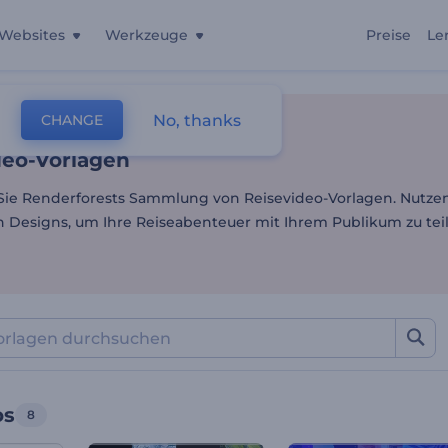
Websites
Werkzeuge
Preise
Le
deo-Vorlagen
No, thanks
CHANGE
lagen
Video-Bearbeitung
Reisevideos
deo-Vorlagen
ie Renderforests Sammlung von Reisevideo-Vorlagen. Nutzen
 Designs, um Ihre Reiseabenteuer mit Ihrem Publikum zu tei
os
8