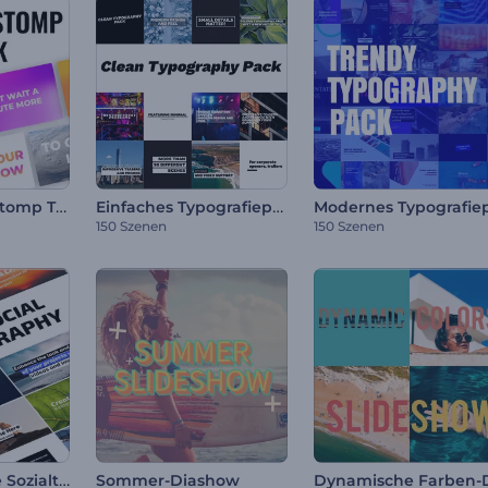
Dynamischer Stomp Titelpaket
Einfaches Typografiepaket
150 Szenen
150 Szenen
Minimalistische Sozialtypografie
Sommer-Diashow