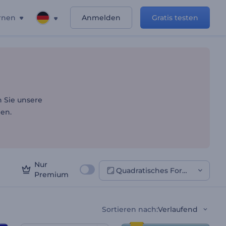
rnen
Anmelden
Gratis testen
 Sie unsere
len.
Nur
Quadratisches Format
Premium
Sortieren nach
:
Verlaufend