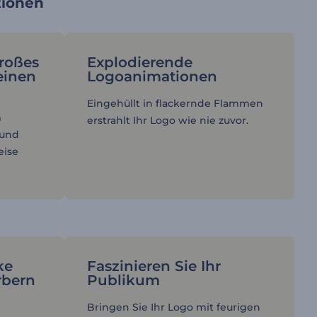
tionen
großes
Explodierende
einen
Logoanimationen
Eingehüllt in flackernde Flammen
m
erstrahlt Ihr Logo wie nie zuvor.
 und
eise
ke
Faszinieren Sie Ihr
rbern
Publikum
Bringen Sie Ihr Logo mit feurigen