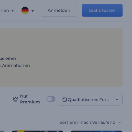
rnen
Anmelden
Gratis testen
goanimationen
us einer
en Animationen
Nur
Quadratisches Format
Premium
Sortieren nach
:
Verlaufend