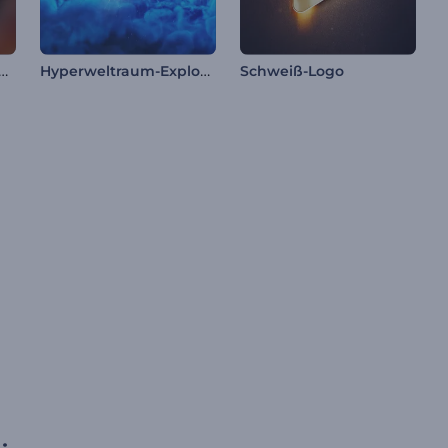
ende Kugel Logo-Reveal
Hyperweltraum-Explosionslogo
Schweiß-Logo