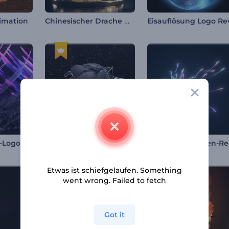
Chinesischer Drache Opener
imation
Eruptionsblitze-Logo-Reveal
Epische Sphäreneruption Logo
Gl
Etwas ist schiefgelaufen. Something
went wrong. Failed to fetch
Got it