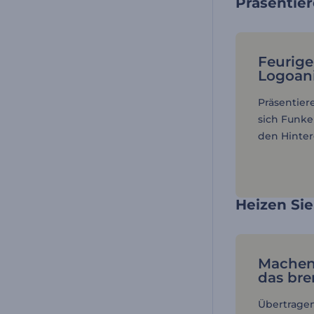
Präsentier
Feurige
Logoan
Präsentier
sich Funk
den Hinter
Heizen Si
Machen 
das br
Übertrage