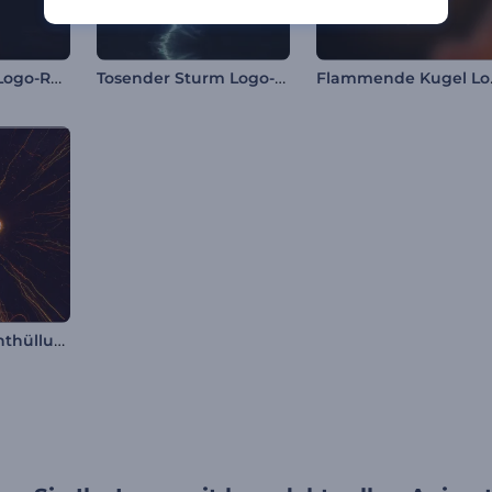
Drachenfeuer-Logo-Reveal
Tosender Sturm Logo-Reveal
Flamm
Inferno Logo-Enthüllung