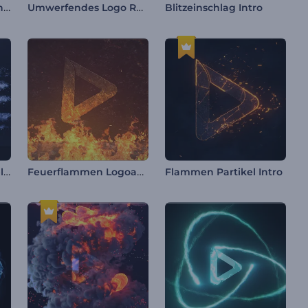
Neon-Energiewirbel Intro
Umwerfendes Logo Reveal
Blitzeinschlag Intro
Metallische Kugel Explosion Intro
Feuerflammen Logoanimation
Flammen Partikel Intro