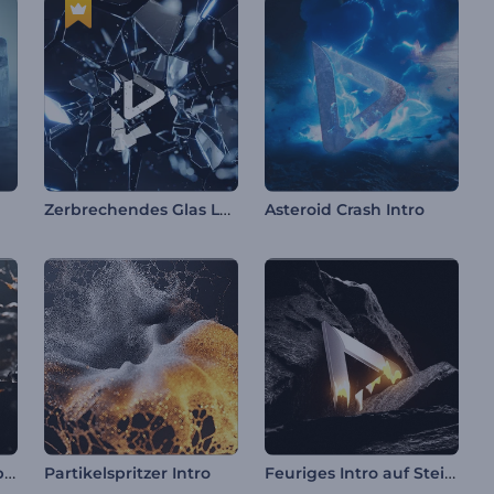
Zerbrechendes Glas Logoanimation
Asteroid Crash Intro
Feurige Flüssigkeitsspritzer Intro
Feuriges Intro auf Steinsockel
Partikelspritzer Intro