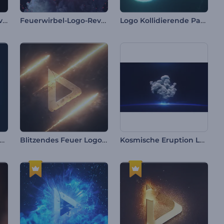
Eisauflösung Logo Reveal
Feuerwirbel-Logo-Reveal
Logo Kollidierende Partikel
ühende Streifen-Reveal-Logo
Blitzendes Feuer Logo-Reveal
Kosmische Eruption Logo