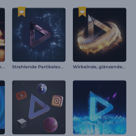
Schneller feuriger Panther Intro
Strahlende Partikelexplosion Intro
Wirbelnde, glänzende Partikel Intro