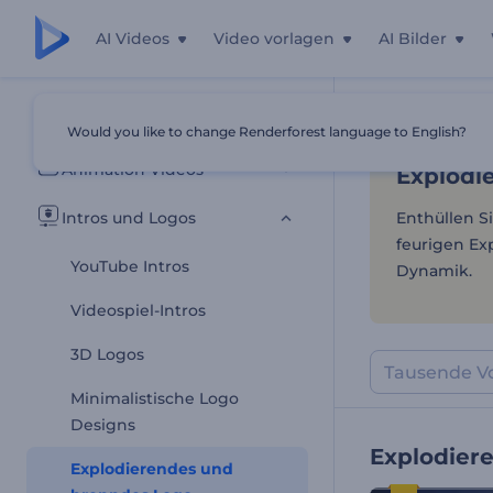
AI Videos
Video vorlagen
AI Bilder
Explodi
Alle Vorlagen
Would you like to change Renderforest language to English?
Startseite
Vor
Animation Videos
Explodi
Intros und Logos
Enthüllen S
feurigen Ex
YouTube Intros
Dynamik.
Videospiel-Intros
3D Logos
Minimalistische Logo
Designs
Explodier
Explodierendes und