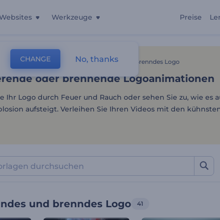
Websites
Werkzeuge
Preise
Le
erende oder brennende Lo
No, thanks
CHANGE
lagen
Intros Und Logos
Explodierendes Und Brenndes Logo
erende oder brennende Logoanimationen
ie Ihr Logo durch Feuer und Rauch oder sehen Sie zu, wie es a
plosion aufsteigt. Verleihen Sie Ihren Videos mit den kühnst
endes und brenndes Logo
41