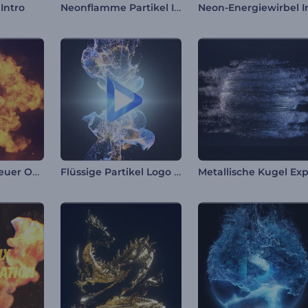
Neonflamme Partikel Intro
 Intro
Flammender Feuer Opener
Flüssige Partikel Logo Reveal