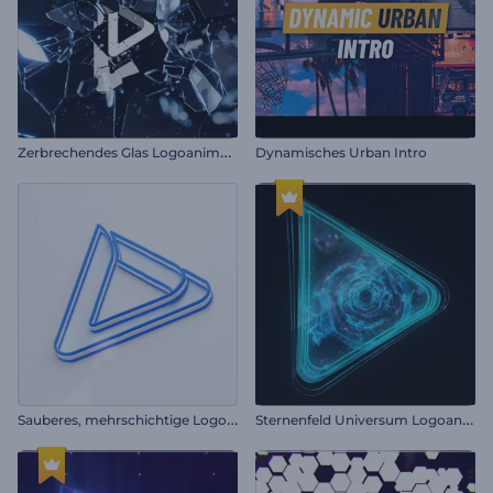
Z
erbrechendes Glas Logoanimation
Dynamisches Urban Intro
S
auberes, mehrschichtige Logo-Reveal
S
ternenfeld Universum Logoanimation