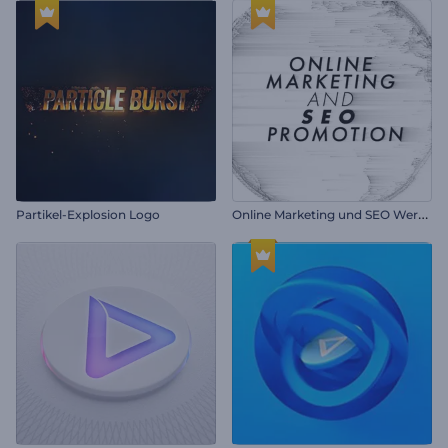
O
nline Marketing und SEO Werbung
Partikel-Explosion Logo