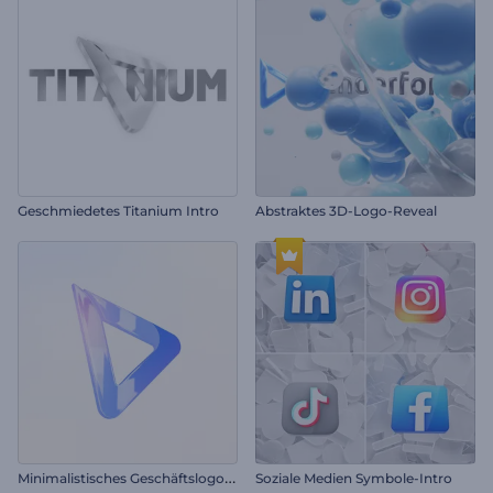
Geschmiedetes Titanium Intro
Abstraktes 3D-Logo-Reveal
M
inimalistisches Geschäftslogo-Reveal
Soziale Medien Symbole-Intro