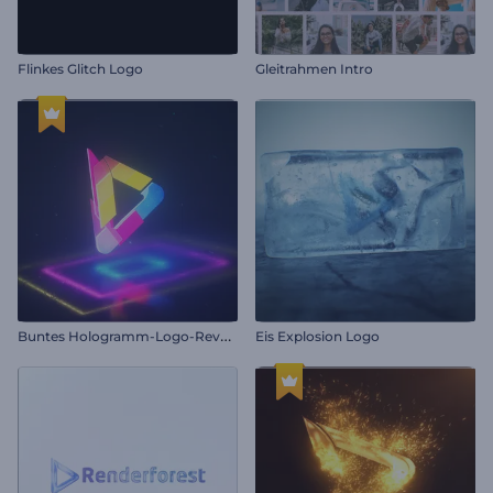
Flinkes Glitch Logo
Gleitrahmen Intro
B
untes Hologramm-Logo-Reveal
Eis Explosion Logo