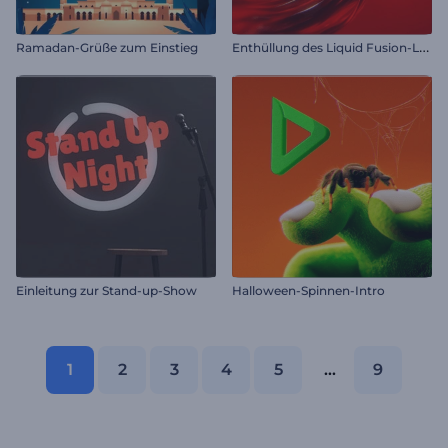
E
nthüllung des Liquid Fusion-Logos
Ramadan-Grüße zum Einstieg
Einleitung zur Stand-up-Show
Halloween-Spinnen-Intro
1
2
3
4
5
...
9