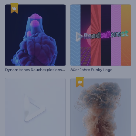
D
ynamisches Rauchexplosions-Logo
80er Jahre Funky Logo