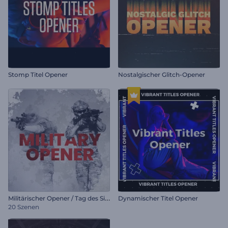
Stomp Titel Opener
Nostalgischer Glitch-Opener
M
ilitärischer Opener / Tag des Sieges
Dynamischer Titel Opener
20 Szenen