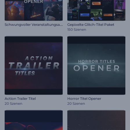
S
chwungvoller Veranstaltungsauftakt
Gepixelte Glitch-Titel Paket
150 Szenen
Action Trailer Titel
Horror Titel Opener
20 Szenen
20 Szenen