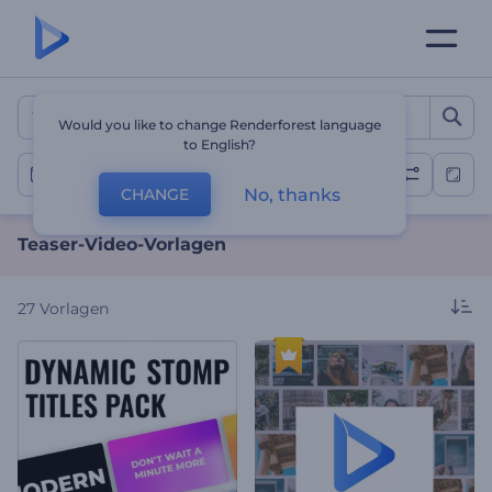
Teaser-Video-Vorlagen
Would you like to change Renderforest language
to English?
Teaser Videos
No, thanks
CHANGE
Teaser-Video-Vorlagen
27
Vorlagen