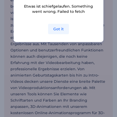
ein neues Produkt oder eine Veranstaltung
Etwas ist schiefgelaufen. Something
bewerben oder eine neue Marke oder Funktion
went wrong. Failed to fetch
vorstellen möchten, unser Teaser-Video-Ersteller
ist auf eine Vielzahl von Anforderungen
zugeschnitten. Unsere Vorlagen vereinfachen die
Got it
Erstellung von Teaser-Videos und statten Sie mit
einem fortschrittlichen Toolkit für beste
Ergebnisse aus. Mit Tausenden von anpassbaren
Optionen und benutzerfreundlichen Funktionen
können auch diejenigen, die noch keine
Erfahrung mit der Videobearbeitung haben,
professionelle Ergebnisse erzielen. Von
animierten Geburtstagskarten bis hin zu Intro-
Videos decken unsere Dienste eine breite Palette
von Videoproduktionsanforderungen ab. Mit
unseren Tools können Sie Elemente wie
Schriftarten und Farben an Ihr Branding
anpassen, 3D-Animationen mit unserem
kostenlosen Online-Animationsprogramm für 3D-