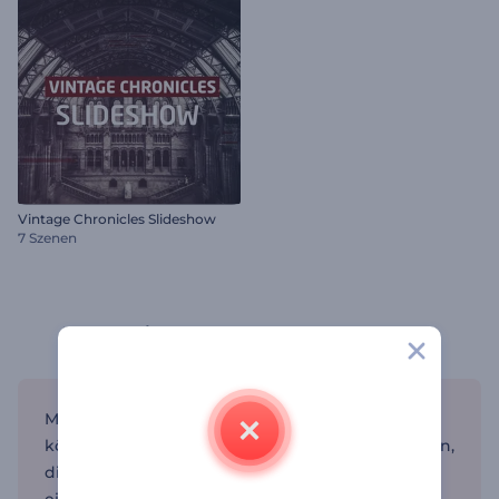
Vintage Chronicles Slideshow
7 Szenen
Teaser-Videovorlagen von Renderforest
Mit den Teaser-Video-Vorlagen von Renderforest
können Sie ansprechende Teaser-Videos erstellen,
die Ihr Publikum begeistern. Ganz gleich, ob Sie