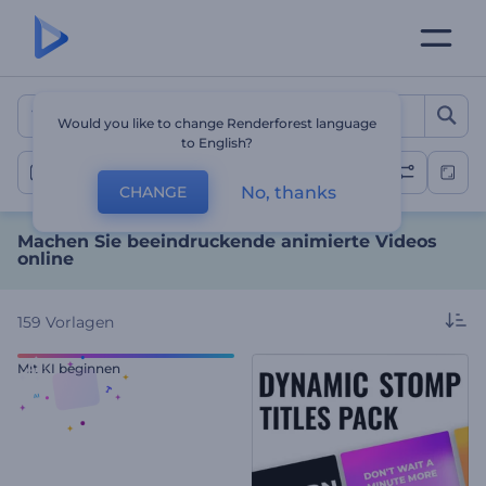
Machen Sie beeindruckend
Would you like to change Renderforest language
to English?
Animation Videos
No, thanks
CHANGE
Machen Sie beeindruckende animierte Videos
online
159
Vorlagen
Mit KI beginnen