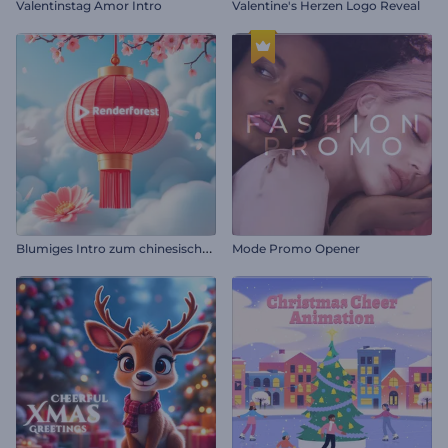
Valentinstag Amor Intro
Valentine's Herzen Logo Reveal
B
lumiges Intro zum chinesischen Neujahr
Mode Promo Opener