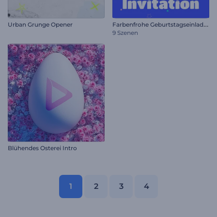
F
arbenfrohe Geburtstagseinladung
Urban Grunge Opener
9 Szenen
Blühendes Osterei Intro
1
2
3
4