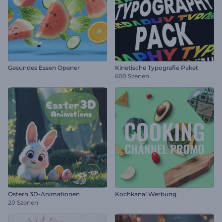
Gesundes Essen Opener
Kinetische Typografie Paket
600 Szenen
Ostern 3D-Animationen
Kochkanal Werbung
20 Szenen