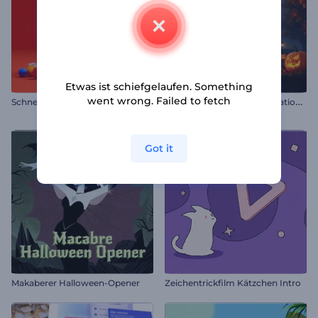
Etwas ist schiefgelaufen. Something
went wrong. Failed to fetch
G
ruselige Halloween-Animationen
Schneekugel Logo Reveal
30 Szenen
Got it
Makaberer Halloween-Opener
Zeichentrickfilm Kätzchen Intro