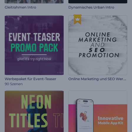
Gleitrahmen Intro
Dynamisches Urban Intro
O
nline Marketing und SEO Werbung
Werbepaket für Event-Teaser
90 Szenen