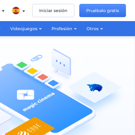
Iniciar sesión
Pruébalo gratis
Videojuegos
Profesión
Otros