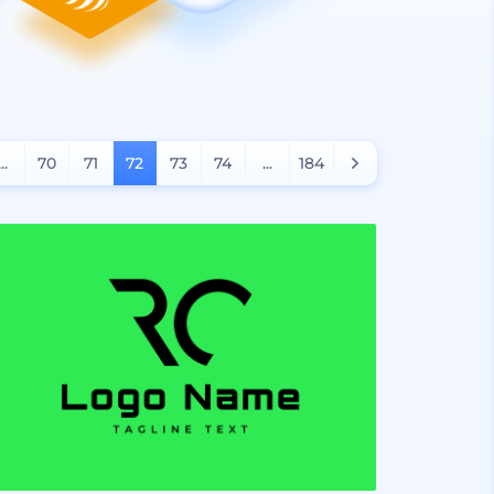
...
70
71
72
73
74
...
184