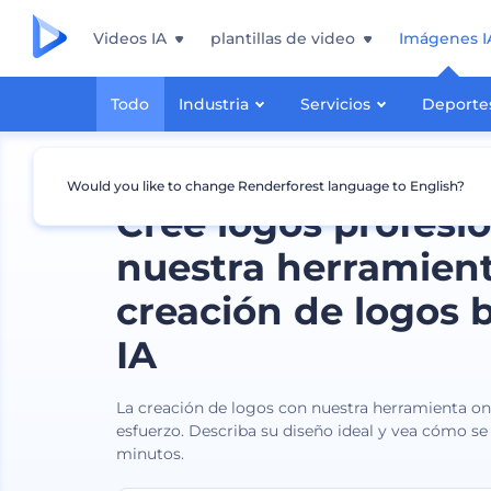
Videos IA
plantillas de video
Imágenes I
Todo
Industria
Servicios
Deporte
Would you like to change Renderforest language to English?
Cree logos profesi
nuestra herramien
creación de logos 
IA
La creación de logos con nuestra herramienta onl
esfuerzo. Describa su diseño ideal y vea cómo se
minutos.