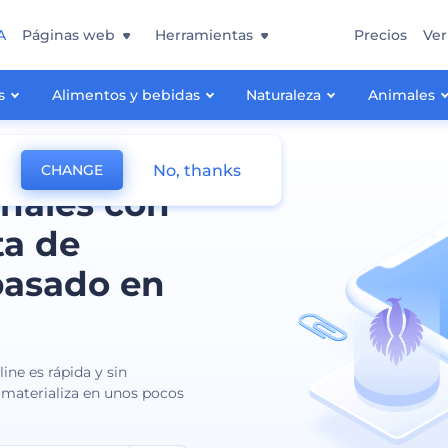
A
Páginas web
Herramientas
Precios
Ver
s
Alimentos y bebidas
Naturaleza
Animales
No, thanks
CHANGE
onales con
ta de
basado en
ine es rápida y sin
 materializa en unos pocos