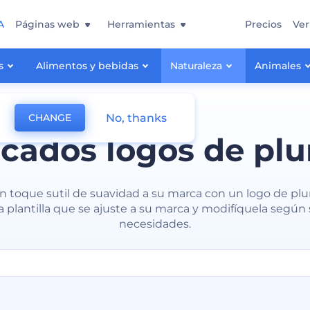
A
Páginas web
Herramientas
Precios
Ver
s
Alimentos y bebidas
Naturaleza
Animales
No, thanks
CHANGE
icados logos de pl
n toque sutil de suavidad a su marca con un logo de plum
 plantilla que se ajuste a su marca y modifíquela según
necesidades.