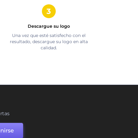
Descargue su logo
Una vez que esté satisfecho con el
resultado, descargue su logo en alta
calidad.
ertas
nirse