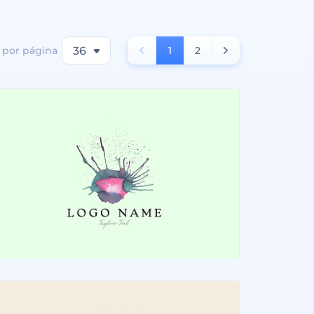
 por página
36
1
2