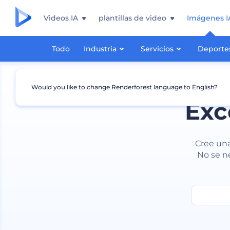
Videos IA
plantillas de video
Imágenes I
Todo
Industria
Servicios
Deporte
Would you like to change Renderforest language to English?
Exc
Cree una
No se n