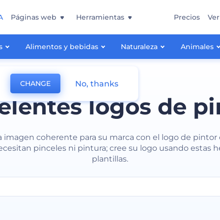
A
Páginas web
Herramientas
Precios
Ver
s
Alimentos y bebidas
Naturaleza
Animales
No, thanks
CHANGE
elentes logos de pi
 imagen coherente para su marca con el logo de pintor 
ecesitan pinceles ni pintura; cree su logo usando estas 
plantillas.