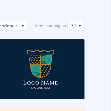
endencia
Ítems por página
36