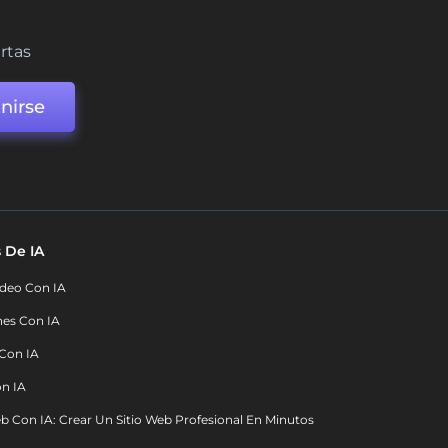
ertas
nirse
 De IA
deo Con IA
nes Con IA
 Con IA
on IA
b Con IA: Crear Un Sitio Web Profesional En Minutos