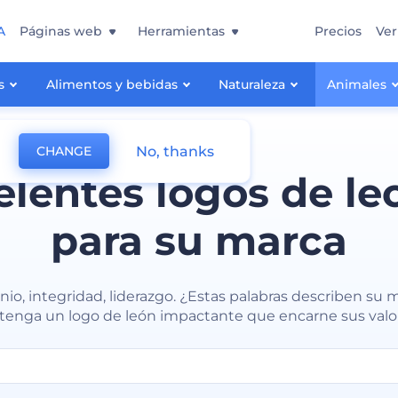
A
Páginas web
Herramientas
Precios
Ver
s
Alimentos y bebidas
Naturaleza
Animales
No, thanks
CHANGE
elentes logos de le
para su marca
io, integridad, liderazgo. ¿Estas palabras describen su 
enga un logo de león impactante que encarne sus valo