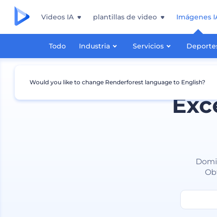
Videos IA
plantillas de video
Imágenes I
Todo
Industria
Servicios
Deporte
Would you like to change Renderforest language to English?
Exc
Domin
Obt