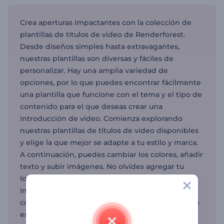
Crea aperturas impactantes con la colección de
plantillas de títulos de video de Renderforest.
Desde diseños simples hasta extravagantes,
nuestras plantillas son diversas y fáciles de
personalizar. Hay una amplia variedad de
opciones, por lo que puedes encontrar fácilmente
una plantilla que funcione con el tema y el tipo de
contenido para el que deseas crear una
introducción de video. Comienza explorando
nuestras plantillas de títulos de video disponibles
y elige la que mejor se adapte a tu estilo y marca.
A continuación, puedes cambiar los colores, añadir
texto y subir imágenes. No olvides agregar tu
logotipo para reflejar la identidad de tu marca, e
incluso puedes animar tu logotipo utilizando el
creador de animaciones de logotipo. Una vez que
estés satisfecho con el resultado, guarda tu