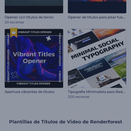
O
pener de títulos para pisar fuerte
Opener con títulos de terror
20 escenas
T
ipografía Minimalista para Redes Sociales
Apertura vibrantes de títulos
200 escenas
Plantillas de Títulos de Video de Renderforest