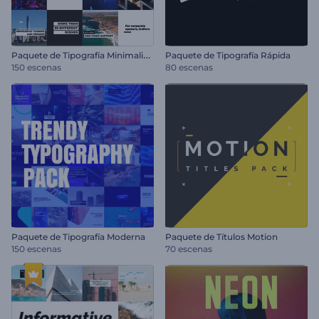
P
aquete de Tipografía Minimalista
Paquete de Tipografía Rápida
150 escenas
80 escenas
Paquete de Tipografía Moderna
Paquete de Títulos Motion
150 escenas
70 escenas