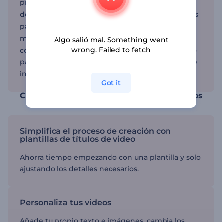
proyecto finalizado o compártelo directamente
desde Renderforest. Estas plantillas son perfectas
para creadores de contenido, especialistas en
marketing y YouTubers que desean hacer videos
Algo salió mal. Something went
wrong. Failed to fetch
con títulos llamativos. Si estás creando contenido
para YouTube, también puedes usar el creador de
intros de YouTube para añadir títulos de video.
Got it
Crea títulos de video llamativos en minutos
Simplifica el proceso de creación con
plantillas de títulos de video
Ahorra tiempo empezando con una plantilla y solo
ajustando los detalles necesarios.
Personaliza tus videos
Añade tu propio texto e imágenes, cambia los