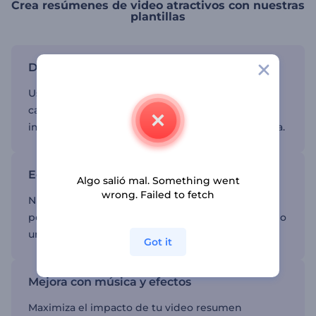
Crea resúmenes de video atractivos con nuestras
plantillas
Destaca tus momentos clave
Usa nuestra plantilla de video resumen para
capturar y compartir los eventos y logros más
importantes de una manera visualmente atractiva.
Edición sin esfuerzo
Algo salió mal. Something went
wrong. Failed to fetch
Nuestro editor fácil de usar te permite
personalizar fácilmente tu video resumen con solo
unos clics, sin necesidad de habilidades técnicas.
Got it
Mejora con música y efectos
Maximiza el impacto de tu video resumen