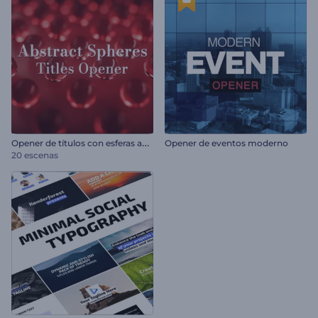
O
pener de títulos con esferas abstractas
Opener de eventos moderno
20 escenas