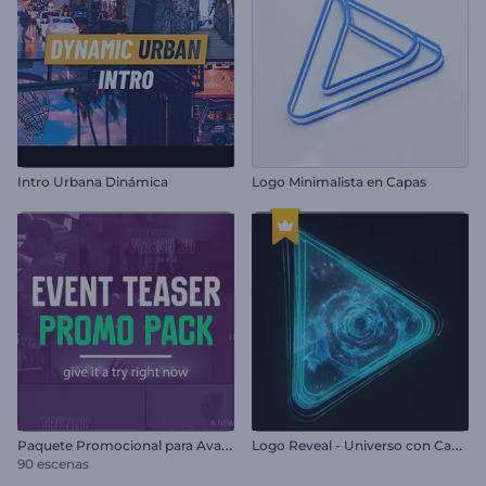
Intro Urbana Dinámica
Logo Minimalista en Capas
P
aquete Promocional para Avances de Eventos
L
ogo Reveal - Universo con Campo de Estrellas
90 escenas