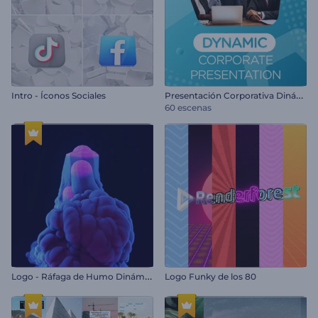
P
resentación Corporativa Dinámica
Intro - Íconos Sociales
60 escenas
L
ogo - Ráfaga de Humo Dinámico
Logo Funky de los 80