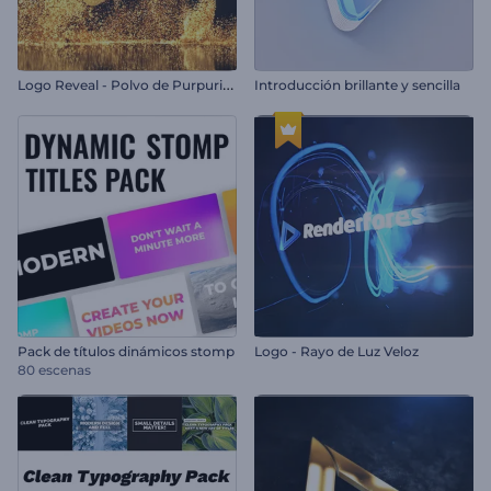
L
ogo Reveal - Polvo de Purpurina
Introducción brillante y sencilla
Pack de títulos dinámicos stomp
Logo - Rayo de Luz Veloz
80 escenas