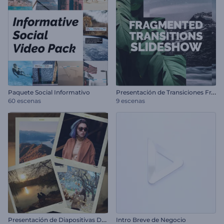
P
resentación de Transiciones Fragmentadas
Paquete Social Informativo
60 escenas
9 escenas
P
resentación de Diapositivas Deslizantes
Intro Breve de Negocio