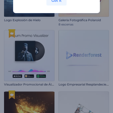
Got it
Logo Explosión de Hielo
Galería Fotográfica Polaroid
8 escenas
V
isualizador Promocional de Álbum
L
ogo Empresarial Resplandeciente