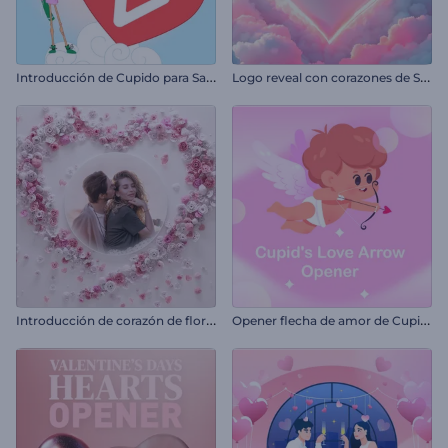
I
ntroducción de Cupido para San Valentín
L
ogo reveal con corazones de San Valentín
I
ntroducción de corazón de flores para San Valentín
O
pener flecha de amor de Cupido