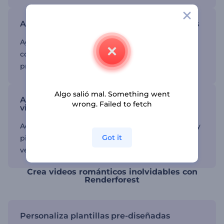
Añade texto dinámico y elementos visuales
Agrega animaciones de logo para darle a tu
contenido de video un aspecto pulido y
profesional.
Algo salió mal. Something went
Accede a herramientas premium para tus
wrong. Failed to fetch
videos románticos
Accede a más de 5 millones de recursos visuales y
Got it
pistas de audio para crear un video
verdaderamente único.
Crea videos románticos inolvidables con
Renderforest
Personaliza plantillas pre-diseñadas