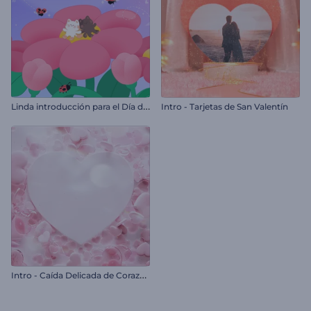
L
inda introducción para el Día de San Valentín
Intro - Tarjetas de San Valentín
I
ntro - Caída Delicada de Corazones