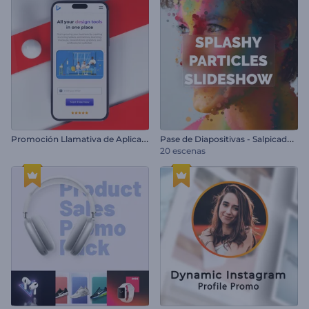
P
romoción Llamativa de Aplicación Móvil
P
ase de Diapositivas - Salpicadura de Partículas
20 escenas