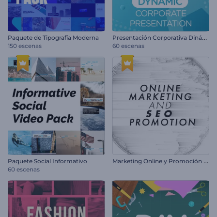
P
resentación Corporativa Dinámica
Paquete de Tipografía Moderna
150 escenas
60 escenas
M
arketing Online y Promoción SEO
Paquete Social Informativo
60 escenas