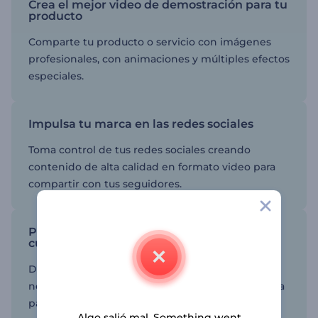
Crea el mejor video de demostración para tu
producto
Comparte tu producto o servicio con imágenes
profesionales, con animaciones y múltiples efectos
especiales.
Impulsa tu marca en las redes sociales
Toma control de tus redes sociales creando
contenido de alta calidad en formato video para
compartir con tus seguidores.
Plantillas animadas para utilizar en
cualquier sector comercial
Desde atención médica y agricultura hasta
negocios y marketing, ¡tenemos una plantilla lista
para ti!
Algo salió mal. Something went