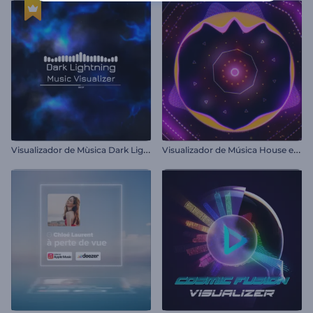
V
isualizador de Mùsica Dark Lightning
V
isualizador de Música House electrónica