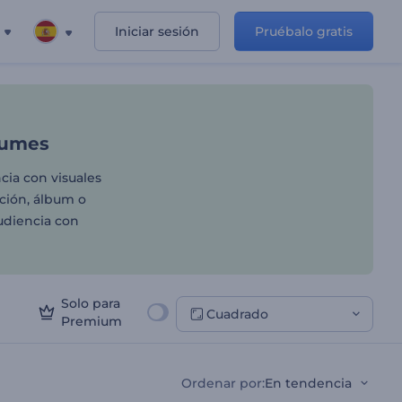
Iniciar sesión
Pruébalo gratis
evos temas y álbumes
bumes
cia con visuales
ción, álbum o
audiencia con
Solo para
Cuadrado
Premium
Ordenar por
:
En tendencia