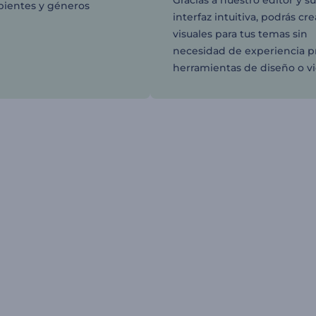
Gracias a nuestro editor y s
mbientes y géneros
interfaz intuitiva, podrás cre
visuales para tus temas sin
necesidad de experiencia p
herramientas de diseño o v