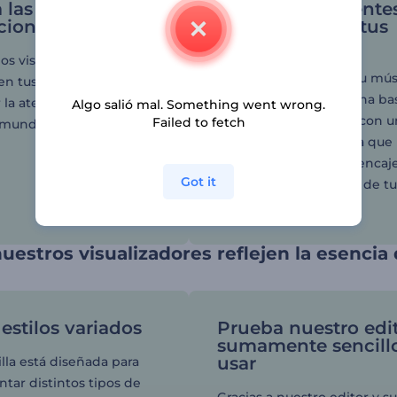
 las descargas de
Atrae a más oyente
ciones.
que sintonicen tus
temas
os visuales de tus
Amplía el alcance de tu mús
en tus redes sociales
capta la atención de una b
r la atención de oyentes
Algo salió mal. Something went wrong.
amplia de seguidores con u
Failed to fetch
 mundo.
reproductor de música que
incorpore videos que encaj
Got it
la atmósfera y el ritmo de t
canciones o álbum.
uestros visualizadores reflejen la esencia
estilos variados
Prueba nuestro edi
sumamente sencill
usar
lla está diseñada para
ar distintos tipos de