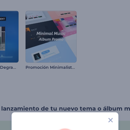
Ecualizador de Degradado Suave
Promoción Minimalista de Álbum de Música
l lanzamiento de tu nuevo tema o álbum m