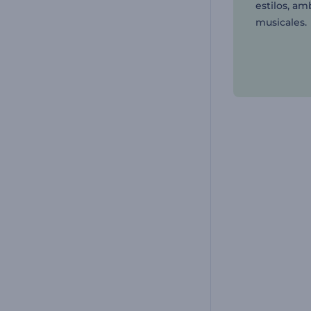
estilos, a
musicales.