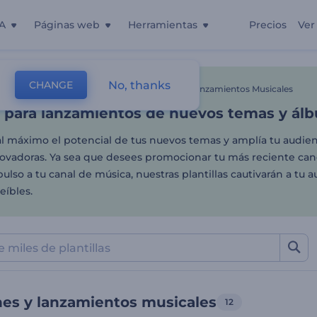
A
Páginas web
Herramientas
Precios
Ver
 para lanzamientos de nu
No, thanks
CHANGE
as
Visualizaciones Musicales
Promociones Y Lanzamientos Musicales
s para lanzamientos de nuevos temas y ál
l máximo el potencial de tus nuevos temas y amplía tu audien
novadoras. Ya sea que desees promocionar tu más reciente can
ulso a tu canal de música, nuestras plantillas cautivarán a tu 
eíbles.
es y lanzamientos musicales
12