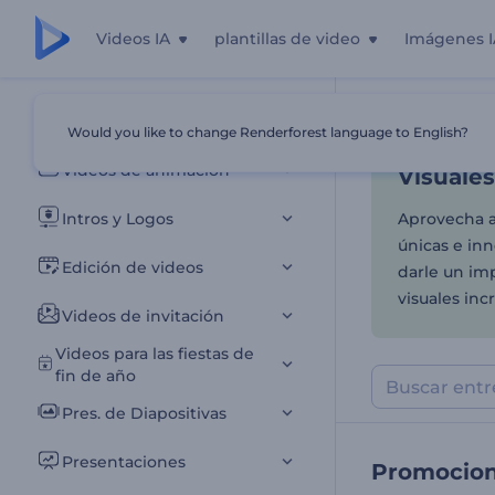
Videos IA
plantillas de video
Imágenes I
Visuales
Todas las plantillas
Would you like to change Renderforest language to English?
Inicio
Plantill
Videos de animación
Visuale
Intros y Logos
Aprovecha a
únicas e in
Edición de videos
darle un imp
visuales incr
Videos de invitación
Videos para las fiestas de
fin de año
Pres. de Diapositivas
Presentaciones
Promocion