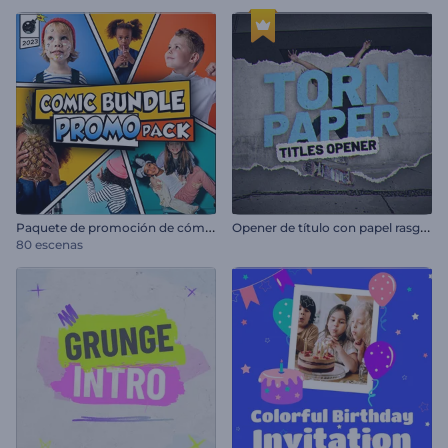
P
aquete de promoción de cómics
O
pener de título con papel rasgado
80 escenas