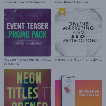
Intro con Marcos Deslizantes
Intro Urbana Dinámica
P
aquete Promocional para Avances de Eventos
M
arketing Online y Promoción SEO
90 escenas