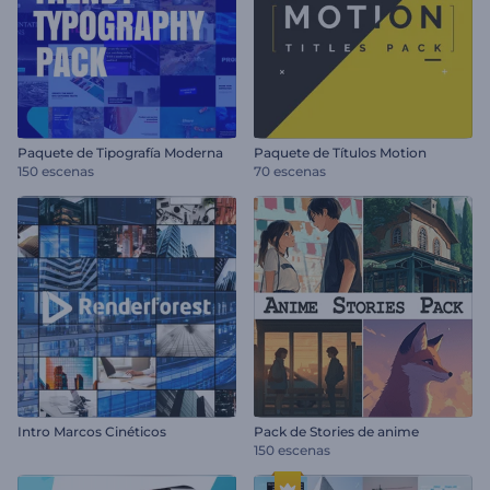
Paquete de Tipografía Moderna
Paquete de Títulos Motion
150 escenas
70 escenas
Intro Marcos Cinéticos
Pack de Stories de anime
150 escenas