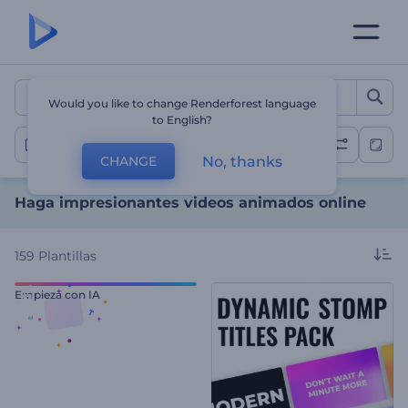
Haga impresionantes vide
Would you like to change Renderforest language
to English?
Videos de animación
No, thanks
CHANGE
Haga impresionantes videos animados online
159
Plantillas
Empieza con IA