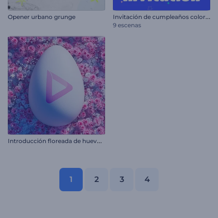
I
nvitación de cumpleaños colorida
Opener urbano grunge
9 escenas
I
ntroducción floreada de huevos de pascua
1
2
3
4