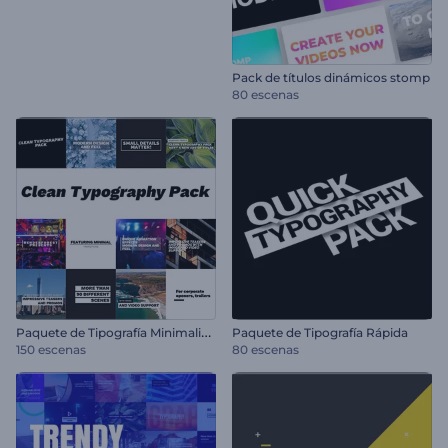
Pack de títulos dinámicos stomp
80 escenas
P
aquete de Tipografía Minimalista
Paquete de Tipografía Rápida
150 escenas
80 escenas