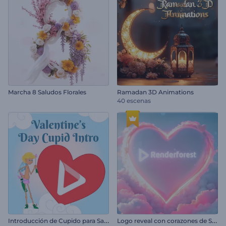
Marcha 8 Saludos Florales
Ramadan 3D Animations
40 escenas
I
ntroducción de Cupido para San Valentín
L
ogo reveal con corazones de San Valentín