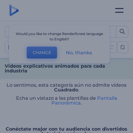
Videos explicativos anima
Would you like to change Renderforest language
to English?
Animaciones explicativas
No, thanks
CHANGE
Videos explicativos animados para cada
industria
Lo sentimos, esta categoría aún no admite videos
Cuadrado
.
Echa un vistazo a las plantillas de
Pantalla
Panorámica
.
Conéctate mejor con tu audiencia con divertidos