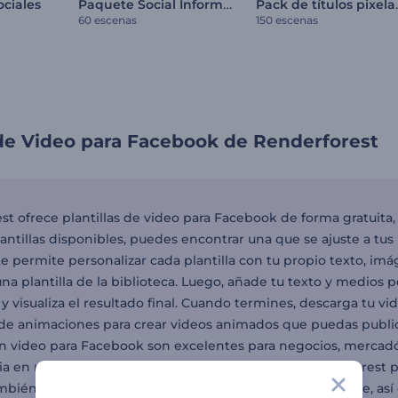
Paquete Social Informativo
Pack de
ociales
60 escenas
150 escenas
 de Video para Facebook de Renderforest
t ofrece plantillas de video para Facebook de forma gratuita, 
lantillas disponibles, puedes encontrar una que se ajuste a tu
e permite personalizar cada plantilla con tu propio texto, imá
na plantilla de la biblioteca. Luego, añade tu texto y medios 
, y visualiza el resultado final. Cuando termines, descarga tu
 de animaciones para crear videos animados que puedas publica
n video para Facebook son excelentes para negocios, mercad
ia en redes sociales y promover sus productos. Renderforest 
ambién. Tienes el creador de intros para videos de YouTube, as