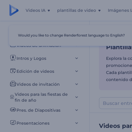
Videos IA
plantillas de video
Imágenes I
Plantill
Todas las plantillas
Would you like to change Renderforest language to English?
Inicio
Plantill
Videos de animación
Plantill
Intros y Logos
Explora la c
promociones
Edición de videos
Cada plantil
contenido d
Videos de invitación
Videos para las fiestas de
fin de año
Pres. de Diapositivas
Presentaciones
Videos pa