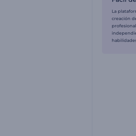
La plataform
creación d
profesional
independi
habilidades