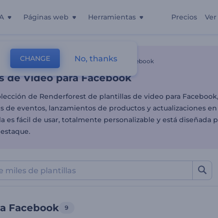
A
Páginas web
Herramientas
Precios
Ver
as de Video para Facebook
No, thanks
CHANGE
as
Videos Para Redes Sociales
Videos Para Facebook
as de Video para Facebook
olección de Renderforest de plantillas de video para Facebook,
 de eventos, lanzamientos de productos y actualizaciones en 
la es fácil de usar, totalmente personalizable y está diseñada 
estaque.
ra Facebook
9