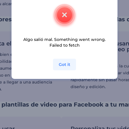
u alcance.
presencia en redes sociales con plantillas
Algo salió mal. Something went wrong.
a el compromiso
Ahorra tiempo usa
Failed to fetch
plantillas de video 
Facebook
 bien elaborados tienen
ilidades de captar la
Got it
Tener una plantilla con la cu
 aumentar el
trabajar te permite crear vi
 en las redes sociales,
rápidamente sin pasar hora
 a llegar a una audiencia
diseño y edición.
.
 plantillas de video para Facebook a tu ma
e usar
Personaliza tus vid