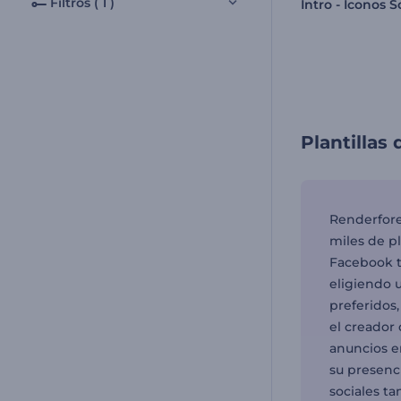
Filtros ( 1 )
Intro - Íconos S
Plantillas
Renderfores
miles de p
Facebook t
eligiendo u
preferidos
el creador
anuncios e
su presenc
sociales t