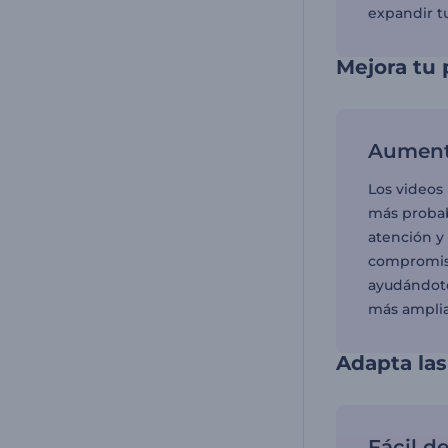
expandir t
Mejora tu 
Aument
Los videos
más probab
atención y
compromiso
ayudándote
más amplia
Adapta las
Fácil d