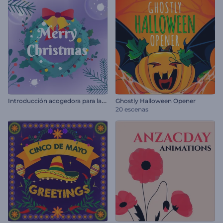
I
ntroducción acogedora para la Nochevieja
Ghostly Halloween Opener
20 escenas