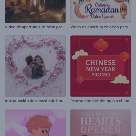
V
ideo de apertura luminosa para Ramadán
V
ideo de apertura colorido para Ramadán
I
ntroducción de corazón de flores para San Valentín
Promoción del año nuevo chino