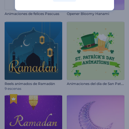
Animaciones de felices Pascuas
Opener Bloomy Hanami
A
nimaciones del día de San Patricio
Reels animados de Ramadán
9 escenas