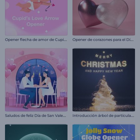
O
pener flecha de amor de Cupido
O
pener de corazones para el Día de San Valentín
S
aludos de feliz Día de San Valentín
I
ntroducción árbol de partículas brillantes