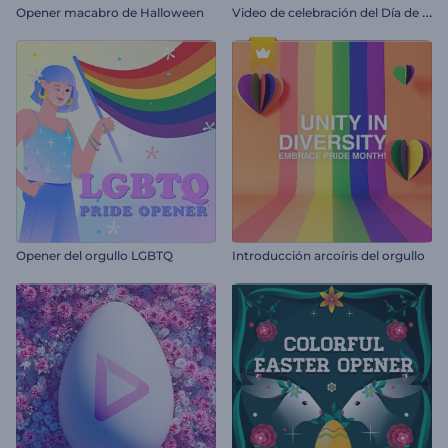
V
ideo de celebración del Día de la Independencia de Brasil
Opener macabro de Halloween
Opener del orgullo LGBTQ
Introducción arcoíris del orgullo