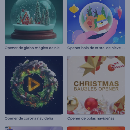
O
pener de globo mágico de nieve de navidad
O
pener bola de cristal de nieve alegre
Opener de corona navideña
Opener de bolas navideñas