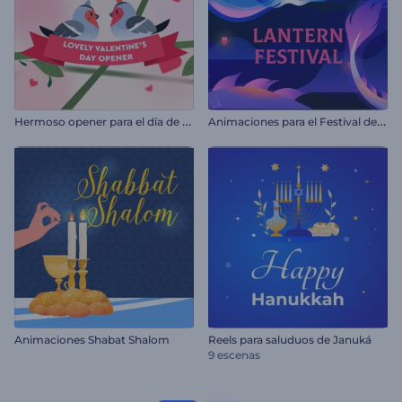
H
ermoso opener para el día de San Valentín
A
nimaciones para el Festival de los Faroles
Animaciones Shabat Shalom
Reels para saluduos de Januká
9 escenas