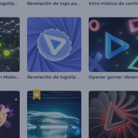
Revelación de logotipo con división celular
Revelación de logo para museo de arte
Logo - Explosión Molecular
Revelación de logotipo con formas abstractas
Opener gamer vibran