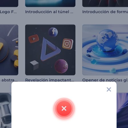
Despliegue de Logo Formas Radiantes
Introducción al túnel de viento automotriz
Intro de formas abstractas en 3D
Revelación impactante de logotipo
Opene