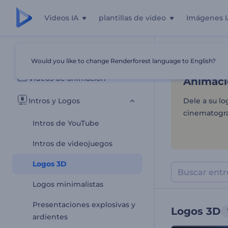
Videos IA
plantillas de video
Imágenes I
Animacio
Todas las plantillas
Would you like to change Renderforest language to English?
Inicio
Plantill
Videos de animación
Animacio
Intros y Logos
Dele a su l
cinematográ
Intros de YouTube
Intros de videojuegos
Logos 3D
Logos minimalistas
Presentaciones explosivas y
Logos 3D
ardientes