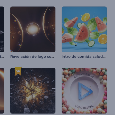
Intro ígnea con base de piedra
Revelación de logo con división de burbujas
Intro de comida saludable