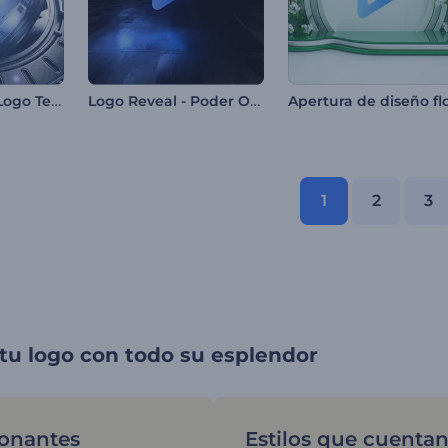
Revelación de Logo Tecnología 3D
Logo Reveal - Poder Oscuro
1
2
3
tu logo con todo su esplendor
onantes
Estilos que cuenta