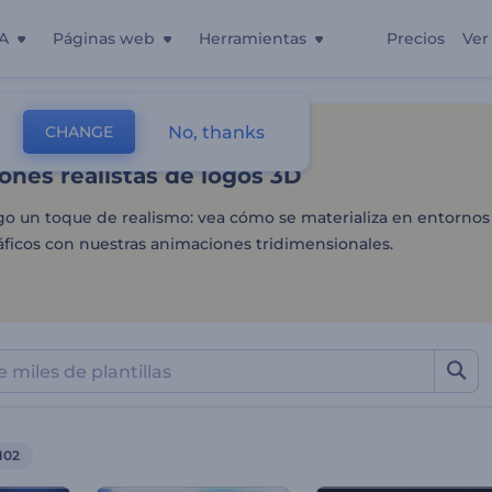
A
Páginas web
Herramientas
Precios
Ver
nes realistas de logos 3D
No, thanks
CHANGE
as
Intros Y Logos
Logos 3D
nes realistas de logos 3D
ogo un toque de realismo: vea cómo se materializa en entornos
ficos con nuestras animaciones tridimensionales.
102