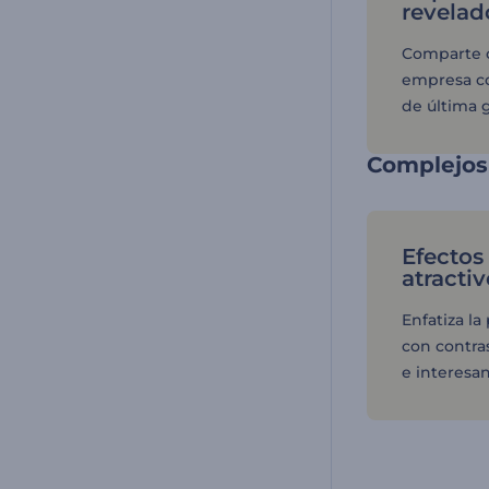
revelad
Comparte c
empresa c
de última 
Complejos
Efectos
atractiv
Enfatiza la
con contra
e interesan