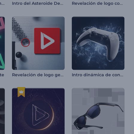
Intro mística de caminante interplanetario
Intro del Asteroide Destructor
Revelación de logo con pelotas en movimiento
Revelación de logo geométrico en 3D
Intro dinámica de controlador de videojuegos
te