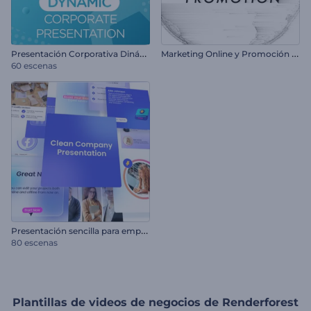
P
resentación Corporativa Dinámica
M
arketing Online y Promoción SEO
60 escenas
P
resentación sencilla para empresas
80 escenas
Plantillas de videos de negocios de Renderforest