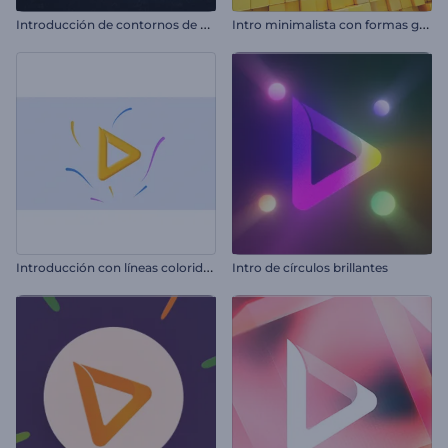
I
ntroducción de contornos de neón
I
ntro minimalista con formas geométricas
I
ntroducción con líneas coloridas giratorias
Intro de círculos brillantes