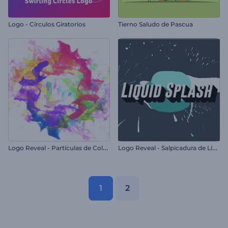
Logo - Círculos Giratorios
Tierno Saludo de Pascua
L
ogo Reveal - Partículas de Colores
L
ogo Reveal - Salpicadura de Líquido
1
2