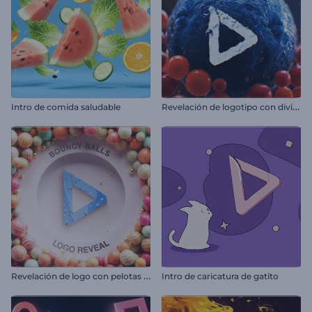
R
evelación de logotipo con división celular
Intro de comida saludable
R
evelación de logo con pelotas en movimiento
Intro de caricatura de gatito