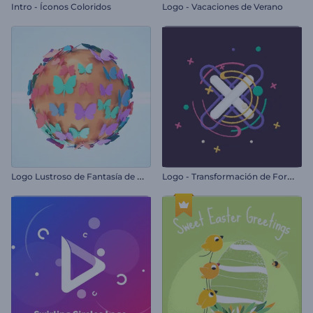
Intro - Íconos Coloridos
Logo - Vacaciones de Verano
L
ogo Lustroso de Fantasía de Mariposa
L
ogo - Transformación de Formas