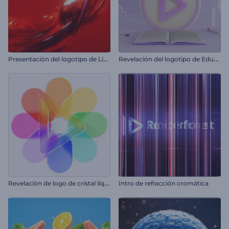
P
resentación del logotipo de Liquid Fusion
R
evelación del logotipo de Educación
R
evelación de logo de cristal líquido
Intro de refracción cromática